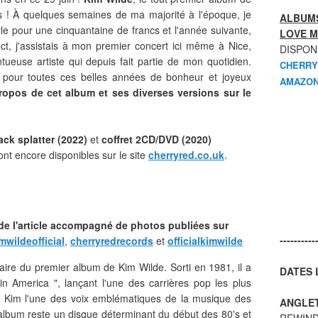
 ! À quelques semaines de ma majorité à l'époque, je
ALBUMS
le pour une cinquantaine de francs et l'année suivante,
LOVE M
ect, j'assistais à mon premier concert ici même à Nice,
DISPON
tueuse artiste qui depuis fait partie de mon quotidien.
CHERRY
 pour toutes ces belles années de bonheur et joyeux
AMAZON
ropos de cet album et ses diverses versions sur le
lack splatter (2022)
et
coffret 2CD/DVD (2020)
nt encore disponibles sur le site
cherryred.co.uk
.
 de l'article accompagné de photos publiées sur
----------
mwildeofficial
,
cherryredrecords
et
officialkimwilde
ire du premier album de Kim Wilde. Sorti en 1981, il a
DATES L
in America ", lançant l'une des carrières pop les plus
 de Kim l'une des voix emblématiques de la musique des
ANGLE
album reste un disque déterminant du début des 80's et