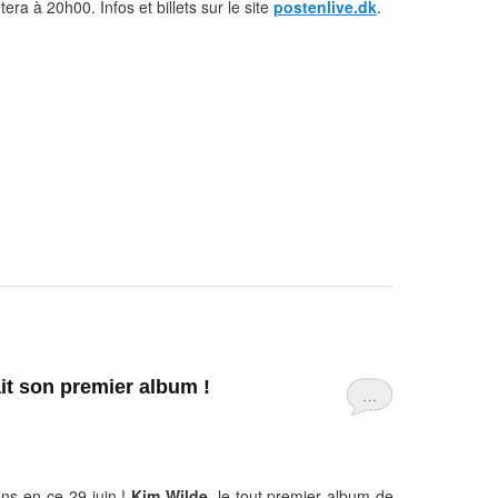
utera à 20h00.
Infos et billets sur le site
postenlive.dk
.
ait son premier album !
…
ns en ce 29 juin !
Kim Wilde
, le tout premier album de