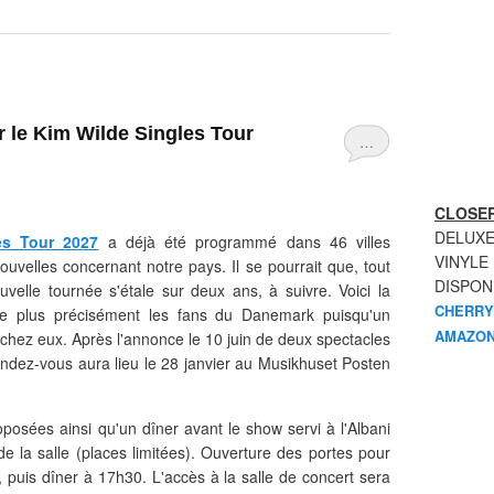
 le Kim Wilde Singles Tour
…
CLOSER
DELUXE
es Tour 2027
a déjà été programmé dans 46 villes
VINYLE
velles concernant notre pays. Il se pourrait que, tout
DISPON
velle tournée s'étale sur deux ans, à suivre. Voici la
CHERRY
ne plus précisément les fans du Danemark puisqu'un
AMAZON
r chez eux. Après l'annonce le 10 juin de deux spectacles
dez-vous aura lieu le 28 janvier au
Musikhuset Posten
roposées ainsi qu'un dîner avant le show servi à
l'Albani
e la salle (places limitées). Ouverture des portes pour
 puis dîner à 17h30. L'accès à la salle de concert sera