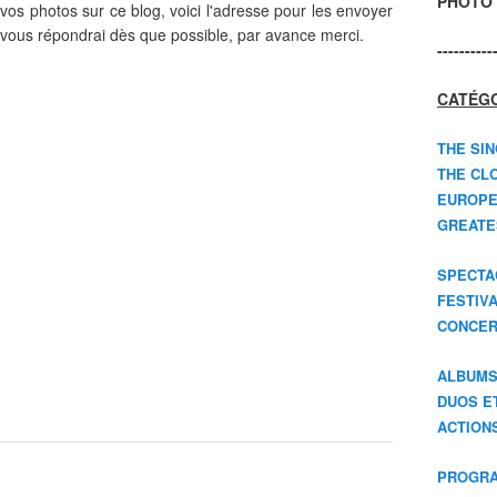
PHOTO 
vos photos sur ce blog, voici l'adresse pour les envoyer
 vous répondrai dès que possible, par avance merci.
----------
CATÉGO
THE SIN
THE CLO
EUROPE
GREATES
SPECTA
FESTIV
CONCER
ALBUM
DUOS E
ACTION
PROGRA