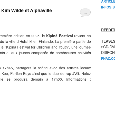
ARTICL
INFOS 
 Kim Wilde et Alphaville
…
----------
RÉÉDIT
première édition en 2025, le
Kipinä Festival
revient en
TEASES
e la ville d'Helsinki en Finlande. La première partie de
2CD-DV
le "
Kipinä Festival for Children and Youth", une
journée
DISPON
ants et aux jeunes composée de nombreuses activités
FNAC.C
s 17h45, partagera la scène avec des artistes locaux
 Koo, Portion Boys ainsi que le duo de rap JVG. Notez
lle se produira demain à 17h00. Informations
: