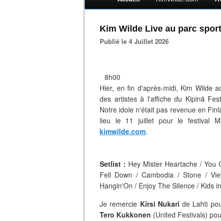
Kim Wilde Live au parc sport
Publié le 4 Juillet 2026
8h00
Hier, en fin d'après-midi, Kim Wilde
des artistes à l'affiche du Kipinä Fes
Notre idole n'était pas revenue en Fin
lieu le 11 juillet pour le festival
kimwilde.com
.
Setlist :
Hey Mister Heartache / You C
Fell Down / Cambodia / Stone / V
Hangin'On / Enjoy The Silence / Kids i
Je remercie
Kirsi Nukari
de Lahti po
Tero Kukkonen
(United Festivals) po