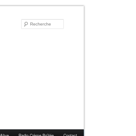
lAlive
Radio Crème Brûlée
Contact