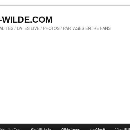
M-WILDE.COM
LITÉS / DATES LIVE / PHOTOS / PARTAGES ENTRE FANS
lde-Life.com
KimWilde.fr
WildeTapes
FanMusik
VinylStil