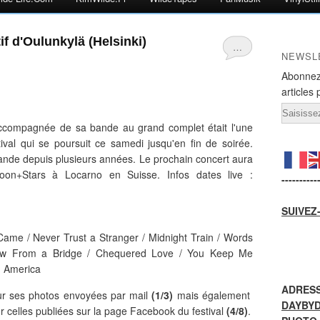
if d'Oulunkylä (Helsinki)
…
NEWSL
Abonnez
articles 
Email
 accompagnée de sa bande au grand complet était l'une
tival qui se poursuit ce samedi jusqu'en fin de soirée.
lande depuis plusieurs années. Le prochain concert aura
 Moon+Stars à Locarno en Suisse. Infos dates live :
----------
SUIVEZ
ame / Never Trust a Stranger / Midnight Train / Words
iew From a Bridge / Chequered Love / You Keep Me
n America
ADRESS
ur ses photos envoyées par mail
(1/3)
mais également
DAYBY
ur celles publiées sur la page Facebook du festival
(4/8)
.