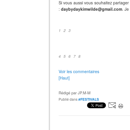
Si vous aussi vous souhaitez partager 
:
daybydaykimwilde@gmail.com
. Je
1
2
3
4
5
6
7
8
Voir les commentaires
[Haut]
Rédigé par
JP.M-M
Publié dans
#FESTIVALS