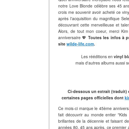
notre Love Blonde célèbre ses 45 ans
crois me souvenir avoir acheté ce viny
après l'acquisition du magnifique Sel
découvrant cette merveilleuse et talen
Alors, de tout mon coeur, merci Kim
anniversaire 💖
Toutes les infos à p
site
wilde-life.com
.
Les rééditions en
vinyl b
mais d'autres albums aussi so
Ci-dessous un extrait (traduit)
certaines pages officielles dont
ki
Ce mois-ci marque le 45ème anniversa
fait découvrir au monde entier "Kids 
brillantes de la décennie et faisant
années 80. 45 ans après, ce premier 