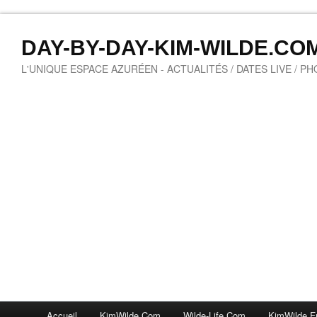
DAY-BY-DAY-KIM-WILDE.CO
L'UNIQUE ESPACE AZURÉEN - ACTUALITÉS / DATES LIVE / P
Accueil
KimWilde.com
Wilde-Life.com
KimWilde.f