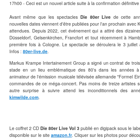
17h00 -
Ceci est un nouvel article suite à la confirmation définitiv
Avant même que les spectacles
Die 80er Live
de cette ann
nouvelles dates viennent d'être publiées pour l'an prochain avec K
attendues. Depuis 2022, cet événement qui a attiré des dizain
Düsseldorf,
Gelsenkirchen
, Francfort et tout récemment à Hamb
première fois à Cologne. Le spectacle se déroulera le 3 juille
Infos :
80er-live.de
.
Markus Krampe Intertainement Group a signé un contrat de troi
stade en un lieu emblématique des 80's dans les années à v
animateur de l'émission musicale télévisée allemande "Formel Ei
commandes de ce méga-concert. Pas moins de treize artistes s
autre surprise à suivre attend les inconditionnels des an
kimwilde.com
.
Le coffret 2 CD
Die 80er Live Vol 3
publié en digipack sous le lab
disponible sur le site
amazon.fr
. Cliquer sur les photos pour découv