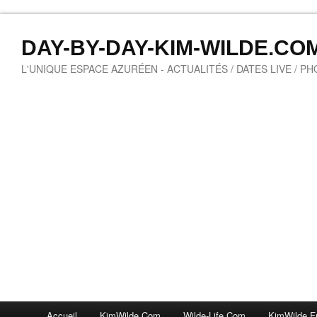
DAY-BY-DAY-KIM-WILDE.CO
L'UNIQUE ESPACE AZURÉEN - ACTUALITÉS / DATES LIVE / P
Accueil
KimWilde.com
Wilde-Life.com
KimWilde.f