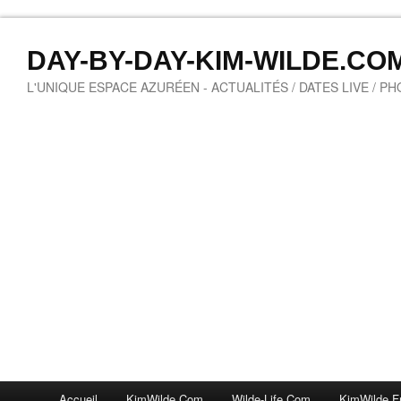
DAY-BY-DAY-KIM-WILDE.CO
L'UNIQUE ESPACE AZURÉEN - ACTUALITÉS / DATES LIVE / P
Accueil
KimWilde.com
Wilde-Life.com
KimWilde.f