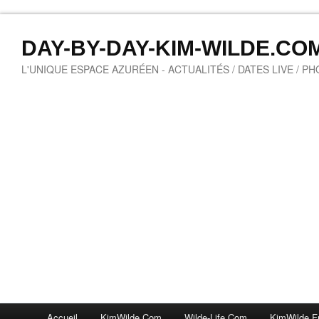
DAY-BY-DAY-KIM-WILDE.CO
L'UNIQUE ESPACE AZURÉEN - ACTUALITÉS / DATES LIVE / P
Accueil
KimWilde.com
Wilde-Life.com
KimWilde.f