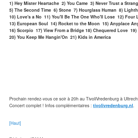
1) Hey Mister Heartache 2) You Came 3) Never Trust a Strang
5) The Second Time 6) Stone 7) Hourglass Human 8) Light
10) Love's a No 11) You'll Be The One Who'll Lose 12) Four 
13) European Soul 14) Rocket to the Moon 15) Anyplace A
16) Scorpio 17) View From a Bridge 18) Chequered Love 19) 
20) You Keep Me Hangin'On 21) Kids in America
Prochain rendez-vous ce soir à 20h au TivoliVredenburg à Ultrech
Concert complet ! Infos complémentaires :
tivolivredenburg.nl
.
[Haut]