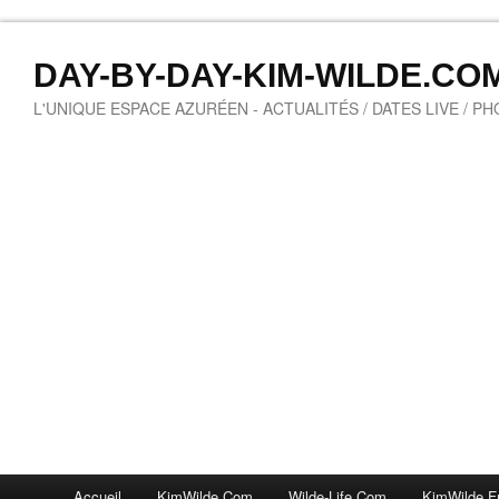
DAY-BY-DAY-KIM-WILDE.CO
L'UNIQUE ESPACE AZURÉEN - ACTUALITÉS / DATES LIVE / P
Accueil
KimWilde.com
Wilde-Life.com
KimWilde.f