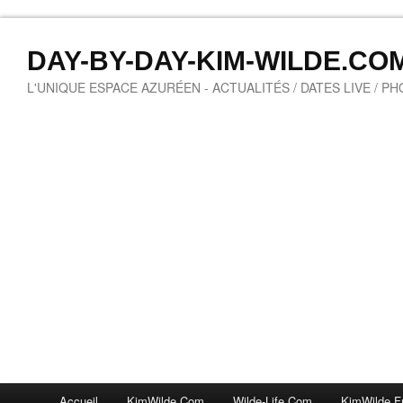
DAY-BY-DAY-KIM-WILDE.CO
L'UNIQUE ESPACE AZURÉEN - ACTUALITÉS / DATES LIVE / P
Accueil
KimWilde.com
Wilde-Life.com
KimWilde.f