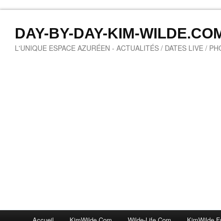
DAY-BY-DAY-KIM-WILDE.CO
L'UNIQUE ESPACE AZURÉEN - ACTUALITÉS / DATES LIVE / P
Accueil
KimWilde.com
Wilde-Life.com
KimWilde.f