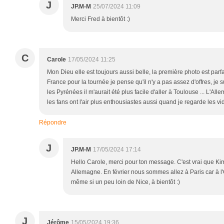
J
JP.M-M
25/07/2024 11:09
Merci Fred à bientôt :)
C
Carole
17/05/2024 11:25
Mon Dieu elle est toujours aussi belle, la première photo est parfa
France pour la tournée je pense qu'il n'y a pas assez d'offres, je 
les Pyrénées il m'aurait été plus facile d'aller à Toulouse ... L'Al
les fans ont l'air plus enthousiastes aussi quand je regarde les vi
Répondre
J
JP.M-M
17/05/2024 17:14
Hello Carole, merci pour ton message. C'est vrai que Kim
Allemagne. En février nous sommes allez à Paris car à l'O
même si un peu loin de Nice, à bientôt :)
J
Jérôme
15/05/2024 19:36