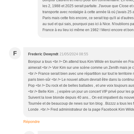
Bonjour Laurent et merci pour ton commentaire. En effet
les 2, 1988 et 2025 serait parfaite. J'avoue que Close e
transporte avec nostalgie à cette année là où j'avais 25 
Paris mais cette fois encore, ce serait top qu'il ai d'aut
au sud et qui sais, pourquoi pas ici à Nice. N'oublions p
France à eu lieu ici même en 1982 ! Merci encore et bon
F
Frederic Dewyndt
21/05/2024 08:55
Bonjour a tous <br /> On attend tous Kim Wilde en tournée en Fr
aimerait <br /> Voir Kim sur une scène comme un Zenith mais je cr
<br /> France serait bien avec une répartition sur tout le territoire n
paris bien-sûr <br /> Le nouvel album devrait être dans la continui
Pop <br /> Du rock et de belles ballades , et une voix toujours aus
<br /> Belle Kim .. j espère un jour un concert VIP privé pour les 
Suivent la love blonde depuis 40 ans... On est impatient du nouve
Tournée et de beaucoup de news sur ton blog . Bizzzz a tous les f
Londe .<br /> Fred administrateur de la page Facebook Kim Wilde
Répondre