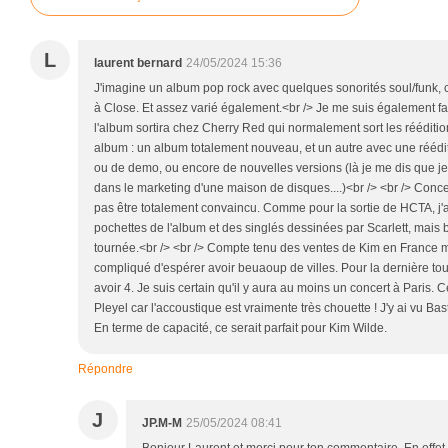
L
laurent bernard
24/05/2024 15:36
J'imagine un album pop rock avec quelques sonorités soul/funk, ce
à Close. Et assez varié également.<br /> Je me suis également fai
l'album sortira chez Cherry Red qui normalement sort les rééditio
album : un album totalement nouveau, et un autre avec une rééditi
ou de demo, ou encore de nouvelles versions (là je me dis que je 
dans le marketing d'une maison de disques....)<br /> <br /> Conce
pas être totalement convaincu. Comme pour la sortie de HCTA, j'
pochettes de l'album et des singlés dessinées par Scarlett, mais
tournée.<br /> <br /> Compte tenu des ventes de Kim en France ma
compliqué d'espérer avoir beuaoup de villes. Pour la dernière tour
avoir 4. Je suis certain qu'il y aura au moins un concert à Paris. 
Pleyel car l'accoustique est vraimente très chouette ! J'y ai vu Bast
En terme de capacité, ce serait parfait pour Kim Wilde.
Répondre
J
JP.M-M
25/05/2024 08:41