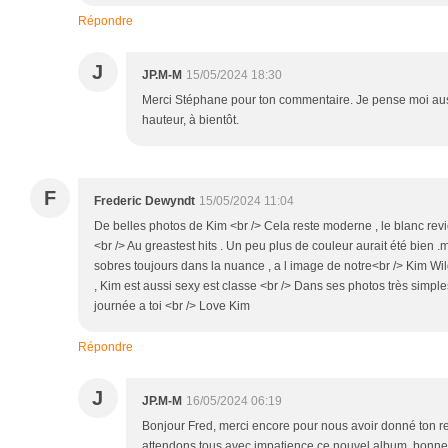
Répondre
J
JP.M-M
15/05/2024 18:30
Merci Stéphane pour ton commentaire. Je pense moi aus
hauteur, à bientôt.
F
Frederic Dewyndt
15/05/2024 11:04
De belles photos de Kim <br /> Cela reste moderne , le blanc revi
<br /> Au greastest hits . Un peu plus de couleur aurait été bien .
sobres toujours dans la nuance , a l image de notre<br /> Kim Wil
, Kim est aussi sexy est classe <br /> Dans ses photos très simples
journée a toi <br /> Love Kim
Répondre
J
JP.M-M
16/05/2024 06:19
Bonjour Fred, merci encore pour nous avoir donné ton r
attendons tous avec impatience ce nouvel album, bonne