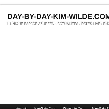
DAY-BY-DAY-KIM-WILDE.CO
L'UNIQUE ESPACE AZURÉEN - ACTUALITÉS / DATES LIVE / P
Accueil
KimWilde.com
Wilde-Life.com
KimWilde.f