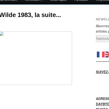
lde 1983, la suite...
NEWSL
Abonnez
articles 
Email
----------
SUIVEZ
ADRESS
DAYBY