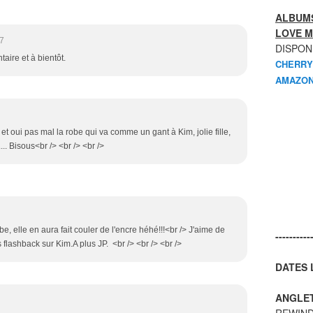
ALBUMS
LOVE M
7
DISPON
aire et à bientôt.
CHERRY
AMAZON
 et oui pas mal la robe qui va comme un gant à Kim, jolie fille,
.... Bisous<br /> <br /> <br />
obe, elle en aura fait couler de l'encre héhé!!!<br /> J'aime de
----------
flashback sur Kim.A plus JP. <br /> <br /> <br />
DATES L
ANGLE