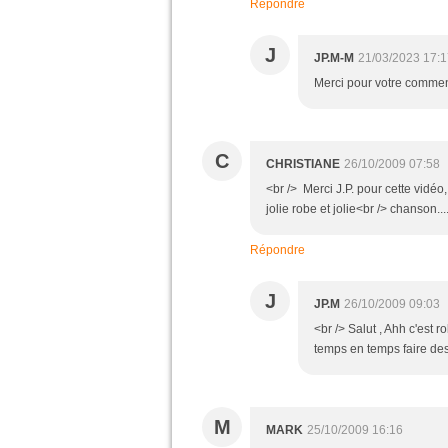
Répondre
J
JP.M-M
21/03/2023 17:1
Merci pour votre comment
C
CHRISTIANE
26/10/2009 07:58
<br /> Merci J.P. pour cette vidéo,
jolie robe et jolie<br /> chanson...
Répondre
J
JP.M
26/10/2009 09:03
<br /> Salut , Ahh c'est r
temps en temps faire des 
M
MARK
25/10/2009 16:16