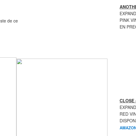
ANOTHE
EXPAND
PINK VI
este de ce
EN PR
n".
.
CLOSE 
EXPAND
RED VI
DISPON
AMAZON