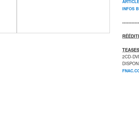
ARTICL
INFOS 
----------
RÉÉDIT
TEASES
2CD-DV
DISPON
FNAC.C