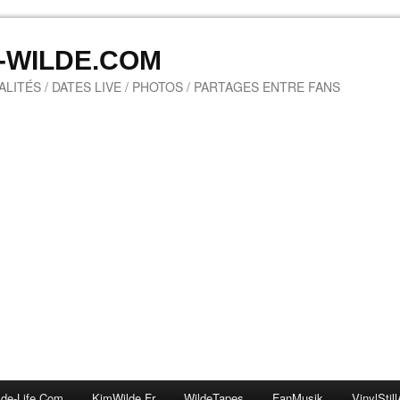
M-WILDE.COM
LITÉS / DATES LIVE / PHOTOS / PARTAGES ENTRE FANS
lde-Life.com
KimWilde.fr
WildeTapes
FanMusik
VinylStill