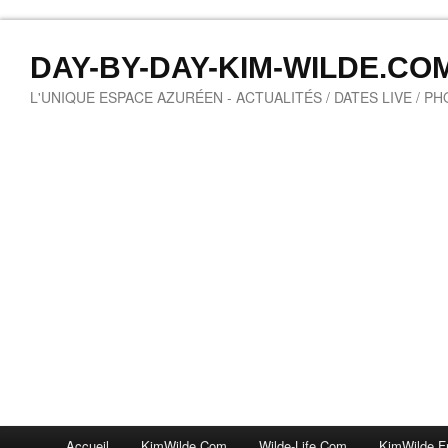
DAY-BY-DAY-KIM-WILDE.CO
L'UNIQUE ESPACE AZURÉEN - ACTUALITÉS / DATES LIVE / P
Accueil
KimWilde.com
Wilde-Life.com
KimWilde.f