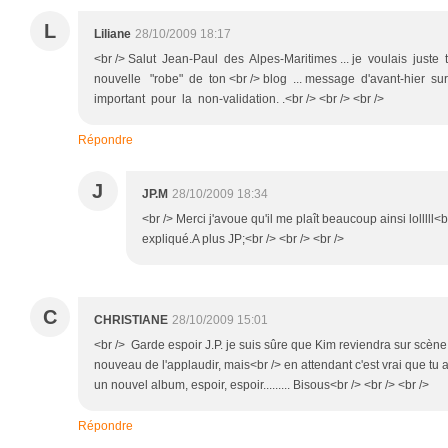
L
Liliane
28/10/2009 18:17
<br /> Salut Jean-Paul des Alpes-Maritimes ... je voulais juste
nouvelle "robe" de ton <br /> blog ... message d'avant-hier s
important pour la non-validation. .<br /> <br /> <br />
Répondre
J
JP.M
28/10/2009 18:34
<br /> Merci j'avoue qu'il me plaît beaucoup ainsi lolllll<br
expliqué.A plus JP;<br /> <br /> <br />
C
CHRISTIANE
28/10/2009 15:01
<br /> Garde espoir J.P. je suis sûre que Kim reviendra sur scène
nouveau de l'applaudir, mais<br /> en attendant c'est vrai que tu 
un nouvel album, espoir, espoir......... Bisous<br /> <br /> <br />
Répondre