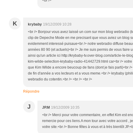
<br />
K
krybaby
19/12/2009 10:28
<br /> Bonjour vous avez laissé un com sur mon blog webradio (k
clip de Depeche Mode en me precisant que vous aviez un blog su
evidemment interessé puisaue<br /> notre webradio diffuse beauc
années 80 90 (et actuels)<br /> Je me suis permis de vous faire un
ainsi qu'un article ici http://krybaby-tv.over-blog.com/article-le-bl
kim-wilde-selection-krybaby-radio-41442729.html car<br /> votre b
que Kim Wilde a encore beucoup de fans (dont je fais parti)<br />
de fin d'année a vos lecteurs et a vous meme.<br /> krybaby (phi
webradio du cotentin.<br /> <br /> <br />
Répondre
J
JP.M
19/12/2009 10:35
<br /> Merci pour votre commentaire, en effet Kim est enc
remercie pour ces liens.A mon tour avec votre accord , j
votre site.<br /> Bonne fêtes à vous et à très bientôt JP.<b