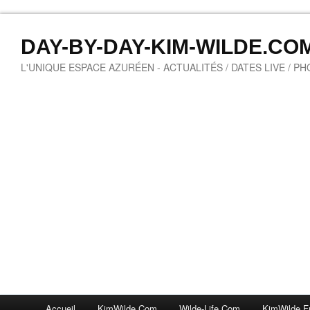
DAY-BY-DAY-KIM-WILDE.CO
L'UNIQUE ESPACE AZURÉEN - ACTUALITÉS / DATES LIVE / P
Accueil
KimWilde.com
Wilde-Life.com
KimWilde.f