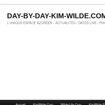
DAY-BY-DAY-KIM-WILDE.CO
L'UNIQUE ESPACE AZURÉEN - ACTUALITÉS / DATES LIVE / P
Accueil
KimWilde.com
Wilde-Life.com
KimWilde.f