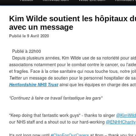
Kim Wilde soutient les hôpitaux d
avec un message
Publié le 9 Avril 2020
Publié à 22h00
Depuis plusieurs années, Kim Wilde use de sa notoriété pour a
associations notamment pour le combat contre le cancer, ou l'aid
et fragiles. Face à la crise sanitaire qui nous touche tous, notre jo
Twitter
un message de soutien pour le personnel hospitalier de s
Hertfordshire NHS Trust
ainsi que les équipes en charge des acti
"Continuez à faire ce travail fantastique les gars"
"Keep doing that fantastic work guys" - thanks to singer
@KimWild
our NHS staff and a shout out to our hard-working
@ENHHCharity
It's not long now until
#ClapForOurCarers
at 8pm – thank you for 