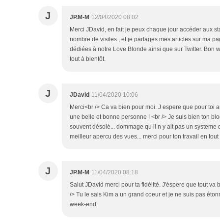
J
JP.M-M
12/04/2020 08:02
Merci JDavid, en fait je peux chaque jour accéder aux st
nombre de visites , et je partages mes articles sur ma p
dédiées à notre Love Blonde ainsi que sur Twitter. Bo
tout à bientôt.
J
JDavid
11/04/2020 10:06
Merci<br /> Ca va bien pour moi. J espere que pour toi au
une belle et bonne personne ! <br /> Je suis bien ton 
souvent désolé... dommage qu il n y ait pas un systeme d
meilleur apercu des vues... merci pour ton travail en tout 
J
JP.M-M
11/04/2020 08:18
Salut JDavid merci pour ta fidélité. J'éspere que tout va 
/> Tu le sais Kim a un grand coeur et je ne suis pas éton
week-end.