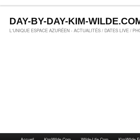
DAY-BY-DAY-KIM-WILDE.CO
L'UNIQUE ESPACE AZURÉEN - ACTUALITÉS / DATES LIVE / P
Accueil
KimWilde.com
Wilde-Life.com
KimWilde.f