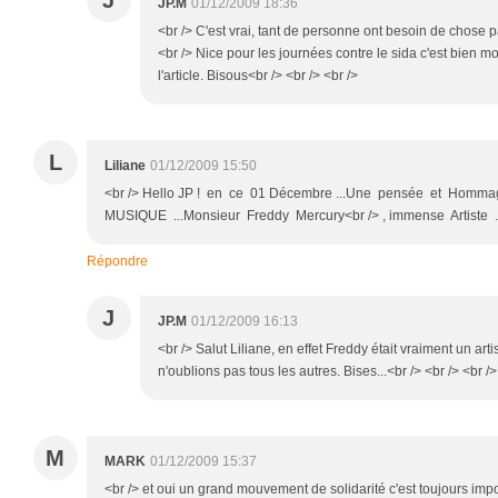
J
JP.M
01/12/2009 18:36
<br /> C'est vrai, tant de personne ont besoin de chose pa
<br /> Nice pour les journées contre le sida c'est bien mo
l'article. Bisous<br /> <br /> <br />
L
Liliane
01/12/2009 15:50
<br /> Hello JP ! en ce 01 Décembre ...Une pensée et Homm
MUSIQUE ...Monsieur Freddy Mercury<br /> , immense Artiste .<b
Répondre
J
JP.M
01/12/2009 16:13
<br /> Salut Liliane, en effet Freddy était vraiment un art
n'oublions pas tous les autres. Bises...<br /> <br /> <br />
M
MARK
01/12/2009 15:37
<br /> et oui un grand mouvement de solidarité c'est toujours imp