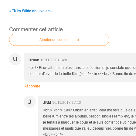
« "Kim Wilde en Live ce...
Commenter cet article
Ajouter un commentaire
U
Urban
10/11/2013 14:01
<br /> Et un album de plus dans ta collection et je constate que t
couleur d'hiver de la belle Kim ;)<br /> <br /> <br /> Bonne fin de
Répondre
J
JP.M
10/11/2013 17:12
<br /> <br /> Salut Urban en effet ! cela me fera plus de
belle Kim entre les albums, best of, singles remix etc, je n
je tenais à marquer le coup et je suis content de voir que
messages et mails que j'ai eu depuis hier, bonne fin de w
<br /> <br />