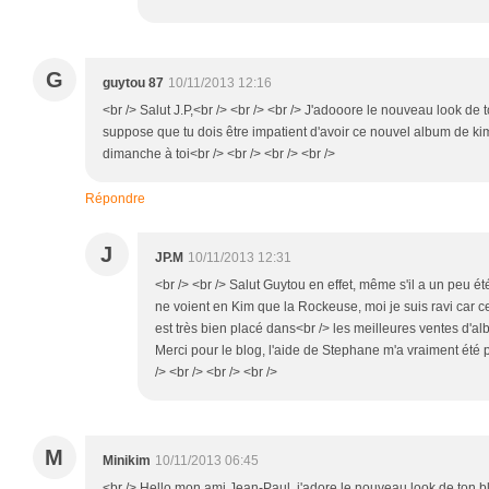
G
guytou 87
10/11/2013 12:16
<br /> Salut J.P,<br /> <br /> <br /> J'adooore le nouveau look de to
suppose que tu dois être impatient d'avoir ce nouvel album de kim!
dimanche à toi<br /> <br /> <br /> <br />
Répondre
J
JP.M
10/11/2013 12:31
<br /> <br /> Salut Guytou en effet, même s'il a un peu été
ne voient en Kim que la Rockeuse, moi je suis ravi car cel
est très bien placé dans<br /> les meilleures ventes d'
Merci pour le blog, l'aide de Stephane m'a vraiment été
/> <br /> <br /> <br />
M
Minikim
10/11/2013 06:45
<br /> Hello mon ami Jean-Paul, j'adore le nouveau look de ton bl