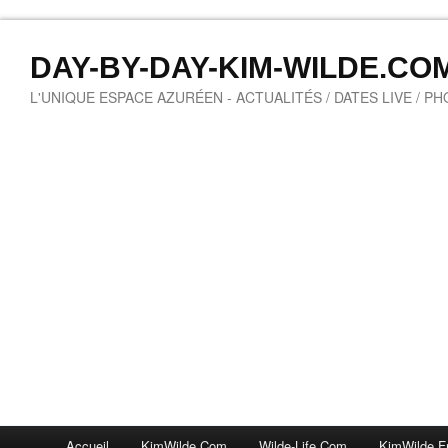
DAY-BY-DAY-KIM-WILDE.CO
L'UNIQUE ESPACE AZURÉEN - ACTUALITÉS / DATES LIVE / P
Accueil
KimWilde.com
Wilde-Life.com
KimWilde.f