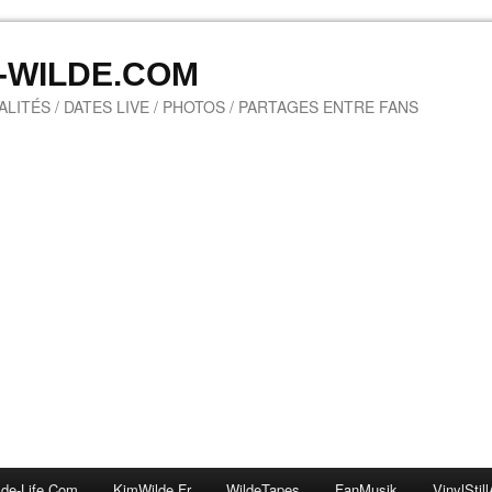
M-WILDE.COM
LITÉS / DATES LIVE / PHOTOS / PARTAGES ENTRE FANS
lde-Life.com
KimWilde.fr
WildeTapes
FanMusik
VinylStill