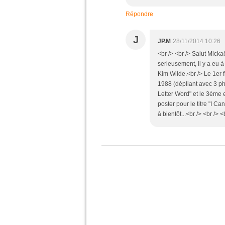
Répondre
J
JP.M
28/11/2014 10:26
<br /> <br /> Salut Micka
serieusement, il y a eu 
Kim Wilde.<br /> Le 1er 
1988 (dépliant avec 3 phot
Letter Word" et le 3ème 
poster pour le titre "I Ca
à bientôt...<br /> <br /> <