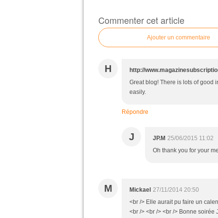
Commenter cet article
Ajouter un commentaire
H
http://www.magazinesubscriptio
Great blog! There is lots of good 
easily.
Répondre
J
JP.M
25/06/2015 11:02
Oh thank you for your mes
M
Mickael
27/11/2014 20:50
<br /> Elle aurait pu faire un calen
<br /> <br /> <br /> Bonne soirée 