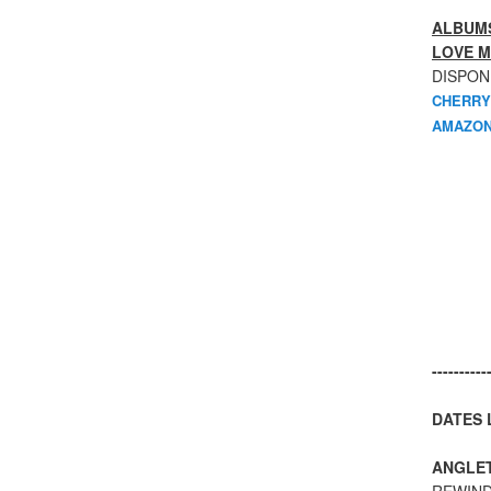
ALBUMS
LOVE M
DISPON
CHERRY
AMAZON
----------
DATES L
ANGLE