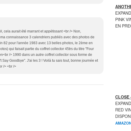
ANOTHE
EXPAND
PINK VI
EN PR
ël, cela aurait été marrant et appétissant <br /> Non,
à ma connaissance 3 calendriers publiés avec des photos de
fin 82 pour l'année 1983 avec 13 belles photos, le 2ème en
os) qui faisait partie du coffret collector 45trs du titre "Four
en<br /> 1990 dans un autre coffret collector sous forme de
n't Say Goodbye". J'ai les 3 ! Voilà tu sais tout, bonne journée et
br /> <br />
CLOSE 
EXPAND
RED VI
DISPON
AMAZON