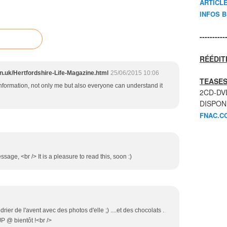
ARTICL
INFOS 
----------
RÉÉDIT
n.uk/Hertfordshire-Life-Magazine.html
25/06/2015 10:06
TEASES
information, not only me but also everyone can understand it
2CD-DV
DISPON
FNAC.C
sage, <br /> It is a pleasure to read this, soon :)
drier de l'avent avec des photos d'elle ;) ....et des chocolats .
JP @ bientôt !<br />