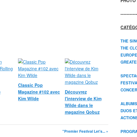
PHOTO 
----------
CATÉGO
THE SIN
THE CLO
EUROPE
GREATES
SPECTA
FESTIV
Classic Pop
CONCER
e
Magazine #102 avec
Découvrez
Kim Wilde
l'interview de Kim
ALBUM
Wilde dans le
DUOS E
magazine Qobuz
ACTION
"Premier Festival Let's... »
PROGRA