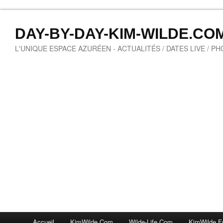
DAY-BY-DAY-KIM-WILDE.CO
L'UNIQUE ESPACE AZURÉEN - ACTUALITÉS / DATES LIVE / P
Accueil
KimWilde.com
Wilde-Life.com
KimWilde.f