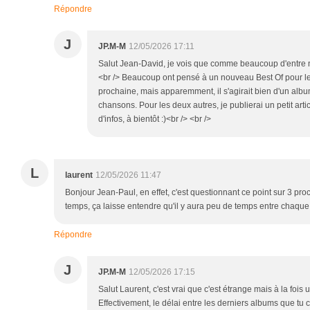
Répondre
J
JP.M-M
12/05/2026 17:11
Salut Jean-David, je vois que comme beaucoup d'entre n
<br /> Beaucoup ont pensé à un nouveau Best Of pour l
prochaine, mais apparemment, il s'agirait bien d'un alb
chansons. Pour les deux autres, je publierai un petit arti
d'infos, à bientôt :)<br /> <br />
L
laurent
12/05/2026 11:47
Bonjour Jean-Paul, en effet, c'est questionnant ce point sur 3 p
temps, ça laisse entendre qu'il y aura peu de temps entre chaque 
Répondre
J
JP.M-M
12/05/2026 17:15
Salut Laurent, c'est vrai que c'est étrange mais à la foi
Effectivement, le délai entre les derniers albums que tu c