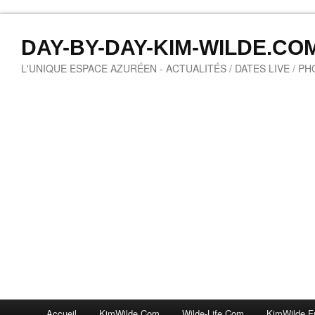
DAY-BY-DAY-KIM-WILDE.CO
L'UNIQUE ESPACE AZURÉEN - ACTUALITÉS / DATES LIVE / P
Accueil
KimWilde.com
Wilde-Life.com
KimWilde.f