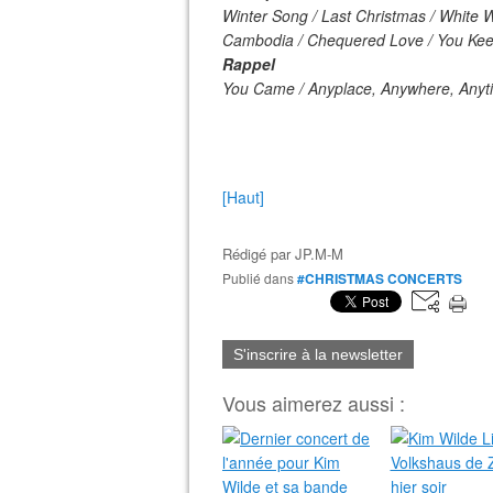
Winter Song / Last Christmas / White 
Cambodia / Chequered Love / You Ke
Rappel
You Came / Anyplace, Anywhere, Anyti
[Haut]
Rédigé par
JP.M-M
Publié dans
#CHRISTMAS CONCERTS
S'inscrire à la newsletter
Vous aimerez aussi :