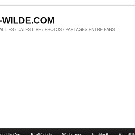
M-WILDE.COM
LITÉS / DATES LIVE / PHOTOS / PARTAGES ENTRE FANS
lde-Life.com
KimWilde.fr
WildeTapes
FanMusik
VinylStill