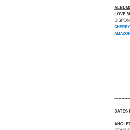
ALBUMS
LOVE M
DISPON
CHERRY
AMAZON
----------
DATES L
ANGLE