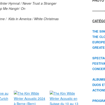
PHOTO 
Winter Hymnal / Never Trust a Stranger
ep Me Hangin’ On
----------
me / Kids in America / White Christmas
CATÉGO
THE SIN
THE CLO
EUROPE
GREATES
SPECTA
FESTIV
CONCER
ALBUM
DUOS E
ACTION
PROGRA