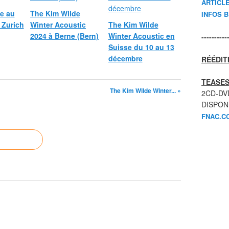
ARTICL
e au
The Kim Wilde
INFOS 
 Zurich
Winter Acoustic
The Kim Wilde
2024 à Berne (Bern)
Winter Acoustic en
----------
Suisse du 10 au 13
décembre
RÉÉDIT
TEASES
The Kim Wilde Winter... »
2CD-DV
DISPON
FNAC.C