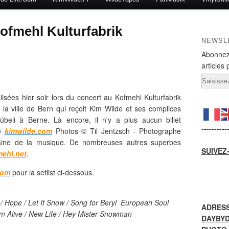
ofmehl Kulturfabrik
NEWSL
Abonnez
articles 
Email
isées hier soir lors du concert au Kofmehl Kulturfabrik
 la ville de Bern qui reçoit Kim Wilde et ses complices
beli à Berne. Là encore, il n'y a plus aucun billet
----------
te
kimwilde.com
Photos ©
Til Jentzsch - Photographe
aine de la musique. De nombreuses autres superbes
SUIVEZ
mehl.net
.
com
pour la setlist ci-dessous.
 / Hope / Let It Snow / Song for Beryl European Soul
ADRESS
m Alive / New Life / Hey Mister Snowman
DAYBY