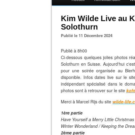
Kim Wilde Live au K
Solothurn
Publié le 11 Décembre 2024
Publié à 8h00
Ci-dessous quelques jolies photos réal
Solothurn en Suisse. Aujourd'hui c'est
pour une soirée organisée au Bierhü
disponible. Infos dates live sur le si
indépendant spécialisé dans le dom
photos sont à retrouver sur le site
kof
Merci à Marcel Rijs du site
wilde-life.
1ère partie
Have Yourself a Merry Little Christmas
Winter Wonderland / Keeping the Drea
2ème partie