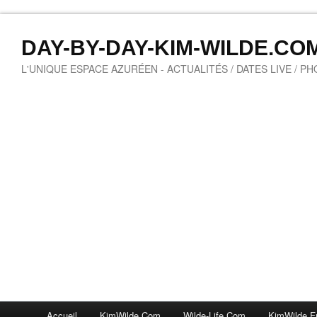
DAY-BY-DAY-KIM-WILDE.CO
L'UNIQUE ESPACE AZURÉEN - ACTUALITÉS / DATES LIVE / P
Accueil
KimWilde.com
Wilde-Life.com
KimWilde.f