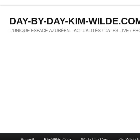
DAY-BY-DAY-KIM-WILDE.CO
L'UNIQUE ESPACE AZURÉEN - ACTUALITÉS / DATES LIVE / P
Accueil
KimWilde.com
Wilde-Life.com
KimWilde.f