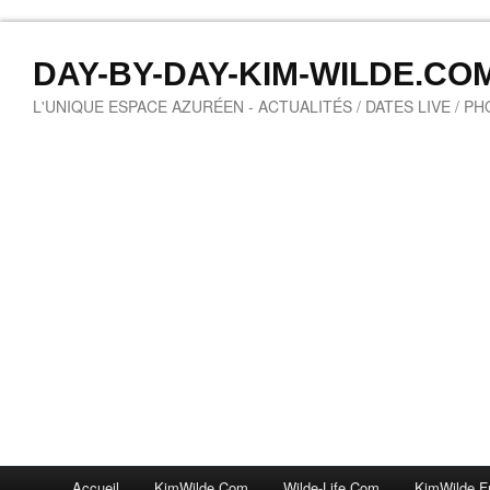
DAY-BY-DAY-KIM-WILDE.CO
L'UNIQUE ESPACE AZURÉEN - ACTUALITÉS / DATES LIVE / P
Accueil
KimWilde.com
Wilde-Life.com
KimWilde.f