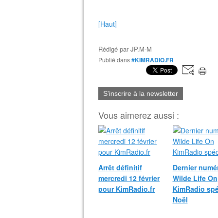
[Haut]
Rédigé par
JP.M-M
Publié dans
#KIMRADIO.FR
S'inscrire à la newsletter
Vous aimerez aussi :
Arrêt définitif
Dernier numé
mercredi 12 février
Wilde Life On
pour KimRadio.fr
KimRadio spé
Noël