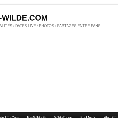
M-WILDE.COM
LITÉS / DATES LIVE / PHOTOS / PARTAGES ENTRE FANS
lde-Life.com
KimWilde.fr
WildeTapes
FanMusik
VinylStill