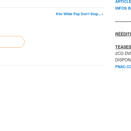
ARTICL
INFOS 
Kim Wilde Pop Don't Stop... »
----------
RÉÉDIT
TEASES
2CD-DV
DISPON
FNAC.C