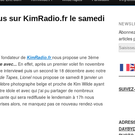
s sur KimRadio.fr le samedi
NEWSL
Abonnez
articles 
Email
l
fondateur de
KimRadio.fr
nous propose une 3ème
e avec...
En effet, après un premier volet fin novembre
être interviewé puis un second le 18 décembre avec notre
----------
de Tapes
,
Lionel
nous propose ce samedi 8 janvier un
élèbre photographe belge et proche de Kim Wilde ayant
SUIVEZ
tre idole et avec qui j'ai pu partager de nombreux
sante qui sera rediffusée le lendemain à 17h nous
rises alors, ne manquez pas ce nouveau rendez-vous
ADRESS
DAYBY