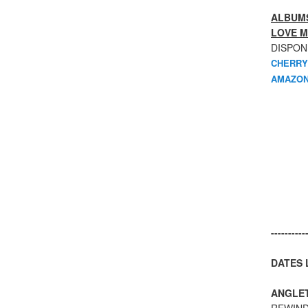
ALBUMS
LOVE M
DISPON
CHERRY
AMAZON
----------
DATES L
ANGLE