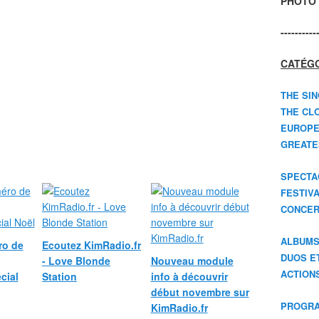
PHOTO 
----------
CATÉGO
THE SIN
THE CLO
EUROPE
GREATES
SPECTA
FESTIV
CONCER
ALBUM
ro de
Ecoutez KimRadio.fr
DUOS E
- Love Blonde
Nouveau module
ACTION
cial
Station
info à découvrir
début novembre sur
PROGRA
KimRadio.fr