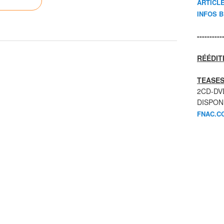
ARTICL
INFOS 
----------
RÉÉDIT
TEASES
2CD-DV
DISPON
FNAC.C