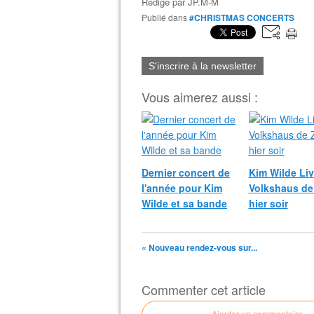
Rédigé par
JP.M-M
Publié dans
#CHRISTMAS CONCERTS
S'inscrire à la newsletter
Vous aimerez aussi :
Dernier concert de
Kim Wilde Liv
l'année pour Kim
Volkshaus de
Wilde et sa bande
hier soir
« Nouveau rendez-vous sur...
Commenter cet article