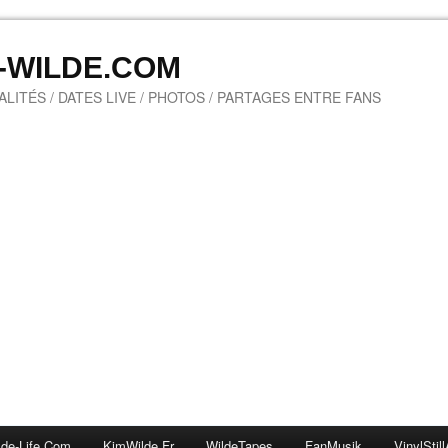
M-WILDE.COM
LITÉS / DATES LIVE / PHOTOS / PARTAGES ENTRE FANS
lde-Life.com
KimWilde.fr
WildeTapes
FanMusik
VinylStill