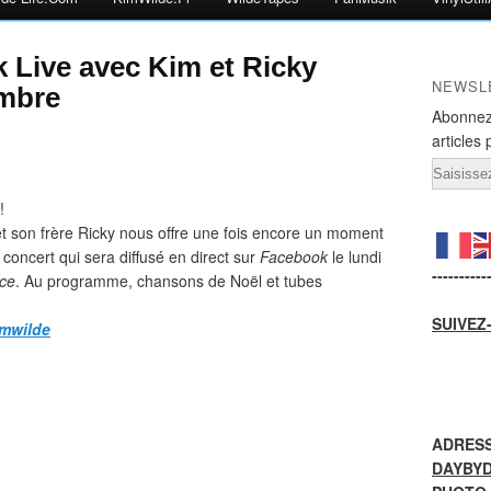
 Live avec Kim et Ricky
NEWSL
embre
Abonnez
articles 
Email
!
et son frère Ricky nous offre une fois encore un moment
 concert qui sera diffusé en direct sur
Facebook
le lundi
----------
ce
. Au programme, chansons de Noël et tubes
SUIVEZ
imwilde
ADRESS
DAYBY