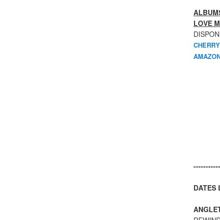
ALBUMS
LOVE M
DISPON
CHERRY
AMAZON
----------
DATES L
ANGLE