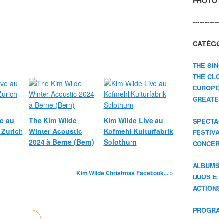
PHOTO 
----------
CATÉGO
THE SIN
THE CLO
EUROPE
GREATES
e au
The Kim Wilde
Kim Wilde Live au
SPECTA
 Zurich
Winter Acoustic
Kofmehl Kulturfabrik
FESTIV
2024 à Berne (Bern)
Solothurn
CONCER
ALBUM
Kim Wilde Christmas Facebook... »
DUOS E
ACTION
PROGRA