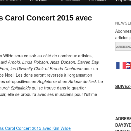
s Carol Concert 2015 avec
NEWSL
Abonnez
articles 
Email
 Wilde sera ce soir au côté de nombreux artistes,
ard Arnold, Linda Robson, Anita Dobson, Darren Day,
Ford, les Diversity Choir et Brenda Cochrane
pour un
----------
s de Noël. Les dons seront reversés à l'organisation
nes séropositives en
Angleterre
et en
Afrique de l'est
. Le
SUIVEZ
hurch Spitalfields
qui se trouve dans le quartier
oir, elle se produira avec ses musiciens pour l'ultime
.
ADRESS
DAYBY