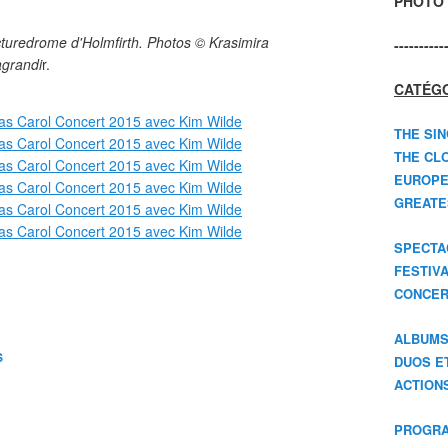
PHOTO 
icturedrome d'Holmfirth. Photos © Krasimira
----------
agrandi
r.
CATÉGO
THE SIN
THE CLO
EUROPE
GREATES
SPECTA
FESTIV
CONCER
ALBUM
S
DUOS E
ACTION
PROGRA