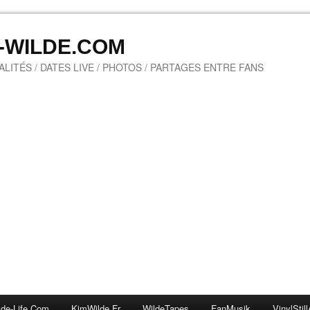
M-WILDE.COM
LITÉS / DATES LIVE / PHOTOS / PARTAGES ENTRE FANS
lde-Life.com
KimWilde.fr
WildeTapes
FanMusik
VinylStill