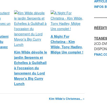
ARTICL
INFOS 
----------
RÉÉDIT
tient
A Night For
TEASES
du
Christina - Kim
2CD-DV
 avec
Wilde, Tony Hadley,
DISPON
Kim Wilde dévoile le
Midge Ure complet !
FNAC.C
jardin Serpents et
Echelles à Guildhall
à l'occasion du
lancement du Lord
Mayor’s Big Curry
Lunch
Kim Wilde's Christmas... »