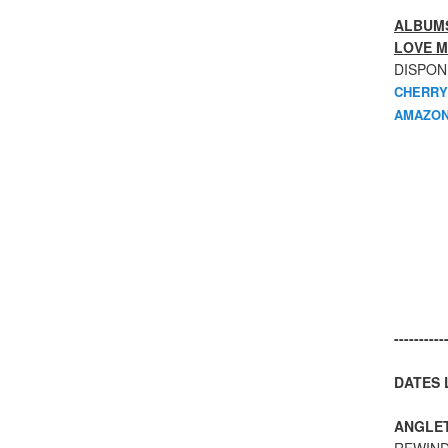
ALBUMS
LOVE M
DISPON
CHERRY
AMAZON
----------
DATES L
ANGLE