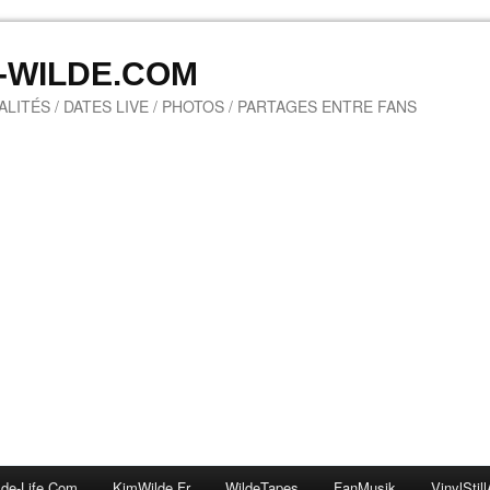
M-WILDE.COM
LITÉS / DATES LIVE / PHOTOS / PARTAGES ENTRE FANS
lde-Life.com
KimWilde.fr
WildeTapes
FanMusik
VinylStill