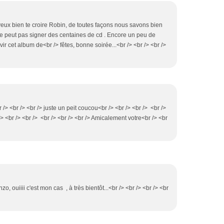
 veux bien te croire Robin, de toutes façons nous savons bien
e peut pas signer des centaines de cd . Encore un peu de
r cet album de<br /> fêtes, bonne soirée...<br /> <br /> <br />
r /> <br /> <br /> juste un peit coucou<br /> <br /> <br /> <br />
/> <br /> <br /> <br /> <br /> <br /> Amicalement votre<br /> <br
zo, ouiiii c'est mon cas , à très bientôt...<br /> <br /> <br /> <br