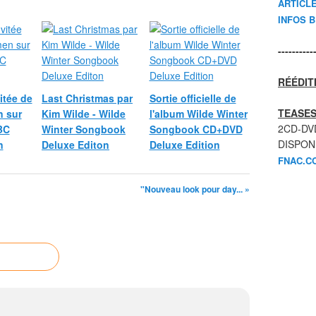
ARTICL
INFOS 
----------
RÉÉDIT
itée de
Last Christmas par
Sortie officielle de
TEASES
 sur
Kim Wilde - Wilde
l'album Wilde Winter
2CD-DV
BC
Winter Songbook
Songbook CD+DVD
DISPON
n
Deluxe Editon
Deluxe Edition
FNAC.C
"Nouveau look pour day... »