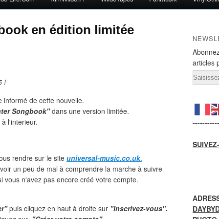
ook en édition limitée
NEWSL
Abonnez
articles 
Email
 !
e informé de cette nouvelle.
nter Songbook"
dans une version limitée.
 l'interieur.
----------
SUIVEZ
s rendre sur le site
universal-music.co.uk
.
 avoir un peu de mal à comprendre la marche à suivre
 si vous n'avez pas encore créé votre compte.
ADRESS
er"
puis cliquez en haut à droite sur
"Inscrivez-vous"
.
DAYBY