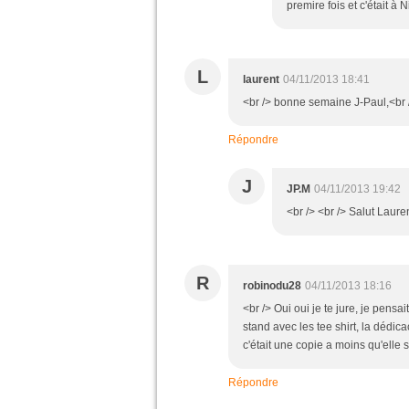
premire fois et c'était à N
L
laurent
04/11/2013 18:41
<br /> bonne semaine J-Paul,<br /
Répondre
J
JP.M
04/11/2013 19:42
<br /> <br /> Salut Lauren
R
robinodu28
04/11/2013 18:16
<br /> Oui oui je te jure, je pensa
stand avec les tee shirt, la dédica
c'était une copie a moins qu'elle 
Répondre