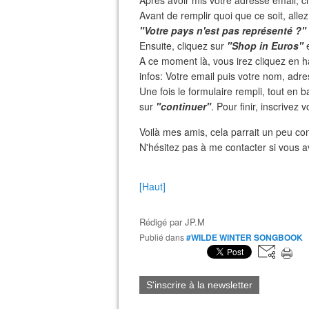
Après avoir mis votre adresse email, 
Avant de remplir quoi que ce soit, alle
"Votre pays n'est pas représenté ?"
Ensuite, cliquez sur
"Shop in Euros"
e
A ce moment là, vous irez cliquez en h
infos: Votre email puis votre nom, adre
Une fois le formulaire rempli, tout en 
sur
"continuer"
. Pour finir, inscrivez
Voilà mes amis, cela parrait un peu comp
N'hésitez pas à me contacter si vous 
[Haut]
Rédigé par
JP.M
Publié dans
#WILDE WINTER SONGBOOK
S'inscrire à la newsletter