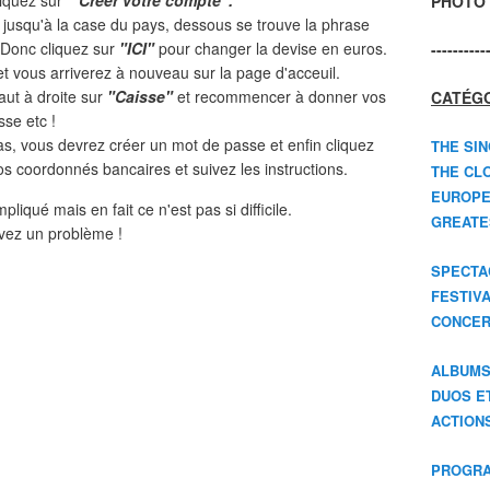
cliquez sur
"Créer votre compte".
PHOTO 
z jusqu'à la case du pays, dessous se trouve la phrase
Donc cliquez sur
"ICI"
pour changer la devise en euros.
----------
t vous arriverez à nouveau sur la page d'acceuil.
aut à droite sur
"Caisse"
et recommencer à donner vos
CATÉGO
sse etc !
bas, vous devrez créer un mot de passe et enfin cliquez
THE SIN
 vos coordonnés bancaires et suivez les instructions.
THE CLO
EUROPE
liqué mais en fait ce n'est pas si difficile.
GREATES
avez un problème !
SPECTA
FESTIV
CONCER
ALBUM
DUOS E
ACTION
PROGRA