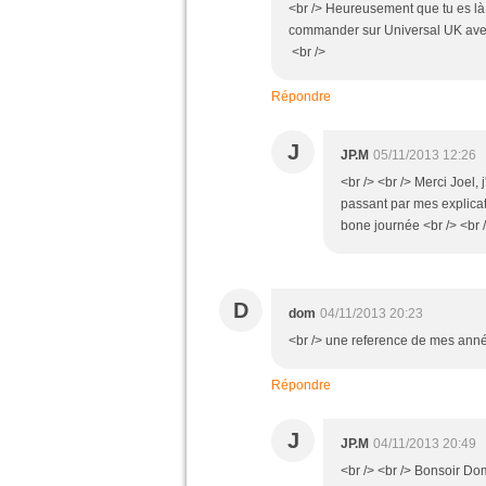
<br /> Heureusement que tu es là J
commander sur Universal UK avec 
<br />
Répondre
J
JP.M
05/11/2013 12:26
<br /> <br /> Merci Joel,
passant par mes explicati
bone journée <br /> <br /
D
dom
04/11/2013 20:23
<br /> une reference de mes anné
Répondre
J
JP.M
04/11/2013 20:49
<br /> <br /> Bonsoir Do