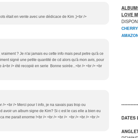
ALBUMS
LOVE M
ots était en vente avec une dédicace de Kim ;)<br />
DISPON
CHERRY
AMAZON
, vraiment ? Je n'ai jamais eu cette info mais peut petre qu'à ce
iment signé une petite quantité de cd alors qu'à mon avis, pour
re à<br /> été recopié en serie Bonne soirée...<br /> <br /> <br
----------
/> <br /> Merci pour l info, je na savais pas trop ou
 avoir un album signe de Kim? Si c est le cas elle a bien eu
DATES L
 ca me parait enorme !<br /> <br /> <br /> <br /> <br /> <br />
ANGLE