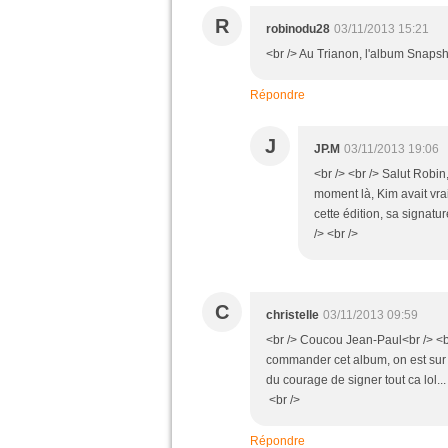
R
robinodu28
03/11/2013 15:21
<br /> Au Trianon, l'album Snapsh
Répondre
J
JP.M
03/11/2013 19:06
<br /> <br /> Salut Robin
moment là, Kim avait vra
cette édition, sa signatu
/> <br />
C
christelle
03/11/2013 09:59
<br /> Coucou Jean-Paul<br /> <br 
commander cet album, on est sur d
du courage de signer tout ca lol...
<br />
Répondre