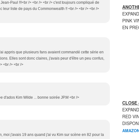
ean-Paul !!!<br /> <br /> <br /> c'est toujours compliqué de
ANOTHE
leur liste de pays du Commonwealth !! <br /> <br /> <br />
EXPAND
PINK VI
EN PR
 j'ai appris que plusieurs fans avaient commandé cette série en
ons. Elles sont donc claires, j'avais peur d'être un peu confus,
> <br /> <br />
e d'ados Kim Wilde ... bonne soirée JP.M <br />
CLOSE 
EXPAND
RED VI
DISPON
AMAZON
m, moi j'avais 19 ans quand j'ai vu Kim sur scène en 82 pour la