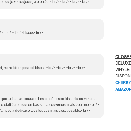
ice ou je vis toujours, à bientôt...<br /> <br /> <br /> <br />
> <br /> <br /> bisous<br />
CLOSER
DELUXE
t, merci idem pour toi,bises...<br /> <br /> <br /> <br />
VINYLE
DISPON
CHERRY
AMAZON
it que tu était au courant. Les cd dédicacé était mis en vente au
ce était écrite tout en bas sur la couverture mais pour moi<br />
s'amuse a dédicacé tous les cds mais c'est possible.<br />