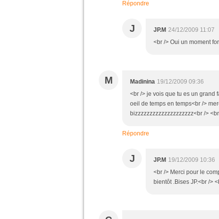
Répondre
J
JP.M
24/12/2009 11:07
<br /> Oui un moment fort
M
Madinina
19/12/2009 09:36
<br /> je vois que tu es un grand f
oeil de temps en temps<br /> merc
bizzzzzzzzzzzzzzzzzzzz<br /> <br 
Répondre
J
JP.M
19/12/2009 10:36
<br /> Merci pour le comp
bientôt .Bises JP.<br /> <