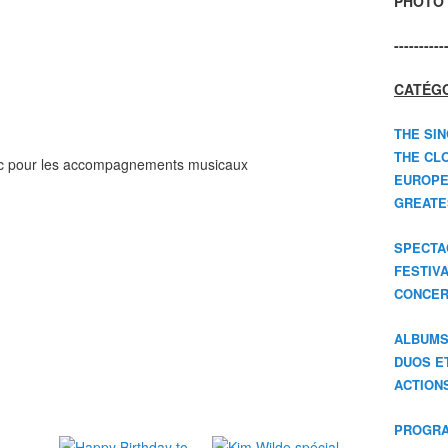
PHOTO 
----------
CATÉGO
THE SIN
THE CLO
ec pour les accompagnements musicaux
EUROPE
GREATES
SPECTA
FESTIV
CONCER
ALBUM
DUOS E
ACTION
PROGRA