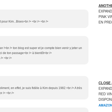
ANOTHE
EXPAND
PINK VI
EN PR
 pour Kim...Bises<br /> <br /> <br />
an !<br /> ton blog est super et je compte bien venir y jeter un
i de ton passage<br /> à bientôt<br />
/> <br />
CLOSE 
EXPAND
liment, en effet, je suis fidèle à Kim depuis 1982.<br /> A très
br /> <br />
RED VI
DISPON
AMAZON