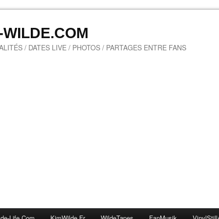
M-WILDE.COM
LITÉS / DATES LIVE / PHOTOS / PARTAGES ENTRE FANS
lde-Life.com
KimWilde.fr
WildeTapes
FanMusik
VinylStill