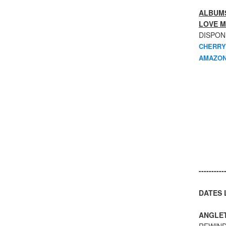
ALBUMS
LOVE M
DISPON
CHERRY
AMAZON
----------
DATES L
ANGLE