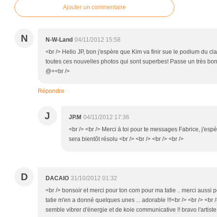
Ajouter un commentaire
N
N-W-Land
04/11/2012 15:58
<br /> Hello JP, bon j'espère que Kim va finir sue le podium du cl
toutes ces nouvelles photos qui sont superbes! Passe un très bo
@+<br />
Répondre
J
JP.M
04/11/2012 17:36
<br /> <br /> Merci à toi pour te messages Fabrice, j'esp
sera bientôt résolu <br /> <br /> <br /> <br />
D
DACAIO
31/10/2012 01:32
<br /> bonsoir et merci pour ton com pour ma tatie .. merci aussi p
tatie m'en a donné quelques unes ... adorable !!!<br /> <br /> <br
semble vibrer d'énergie et de koie communicative !! bravo l'artiste !