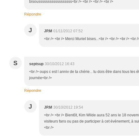
bisoussssssssssssssssss<br /> <br /> <br /> <br />
Répondre
J
JP.M
01/11/2012 07:52
<br /> <br /> Merci Muriel bises...<br /> <br /> <br /> <br /
S
septsup
30/10/2012 16:43
<br /> oups c est l anniv de ta chérie... tu dois être dans tous tes 
journée<br />
Répondre
J
JP.M
30/10/2012 19:54
<br /> <br /> Bientôt, Kim Wilde aura 52 ans le 18 novem
visiteurs fans ou pas de participer à cet évènement, à suiv
<br />