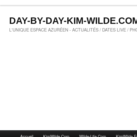
DAY-BY-DAY-KIM-WILDE.CO
L'UNIQUE ESPACE AZURÉEN - ACTUALITÉS / DATES LIVE / P
Accueil
KimWilde.com
Wilde-Life.com
KimWilde.f