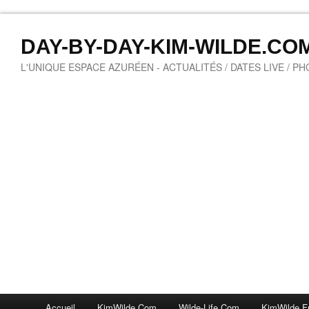
DAY-BY-DAY-KIM-WILDE.CO
L'UNIQUE ESPACE AZURÉEN - ACTUALITÉS / DATES LIVE / P
Accueil
KimWilde.com
Wilde-Life.com
KimWilde.f