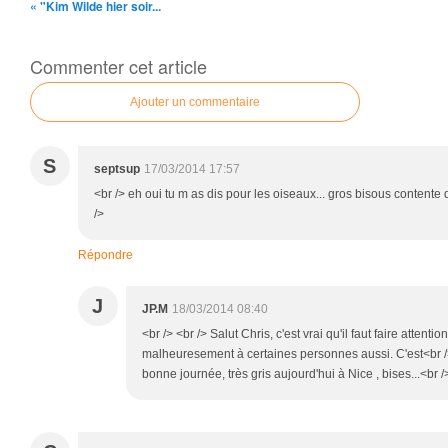
« "Kim Wilde hier soir...
Commenter cet article
Ajouter un commentaire
S
septsup
17/03/2014 17:57
<br /> eh oui tu m as dis pour les oiseaux... gros bisous contente 
/>
Répondre
J
JP.M
18/03/2014 08:40
<br /> <br /> Salut Chris, c'est vrai qu'il faut faire attenti
malheuresement à certaines personnes aussi. C'est<br /> t
bonne journée, très gris aujourd'hui à Nice , bises...<br />