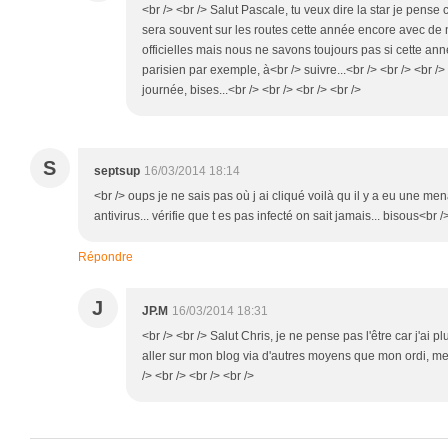
<br /> <br /> Salut Pascale, tu veux dire la star je pense c
sera souvent sur les routes cette année encore avec d
officielles mais nous ne savons toujours pas si cette anné
parisien par exemple, à<br /> suivre...<br /> <br /> <br 
journée, bises...<br /> <br /> <br /> <br />
S
septsup
16/03/2014 18:14
<br /> oups je ne sais pas où j ai cliqué voilà qu il y a eu une 
antivirus... vérifie que t es pas infecté on sait jamais... bisous<br /
Répondre
J
JP.M
16/03/2014 18:31
<br /> <br /> Salut Chris, je ne pense pas l'être car j'ai pl
aller sur mon blog via d'autres moyens que mon ordi, mer
/> <br /> <br /> <br />