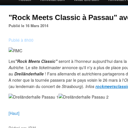
"Rock Meets Classic à Passau" a
Publié le 16 Mars 2014
Publié à 8h00
Les
"Rock Meets Classic"
seront à l'honneur aujourd'hui dans la 
Autriche.
Le site
ticketmaster
annonce qu'il n'y a plus de place pou
au
Dreiländerhalle
! Fans allemands et autrichiens partagerons d
A noter que la tournée passera par le pays voisin le 26 mars à l'
Ol
(au lendemain du concert de
Strasbourg
).
Infos
rockmeetsclassi
[Haut]
Rédigé par
JP.M