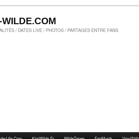
M-WILDE.COM
LITÉS / DATES LIVE / PHOTOS / PARTAGES ENTRE FANS
lde-Life.com
KimWilde.fr
WildeTapes
FanMusik
VinylStill