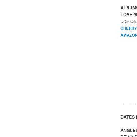
ALBUMS
LOVE M
DISPON
CHERRY
AMAZON
----------
DATES L
ANGLE