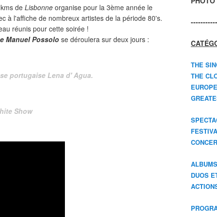
PHOTO 
0 kms de
Lisbonne
organise pour la 3ème année le
c à l'affiche de nombreux artistes de la période 80's.
----------
eau réunis pour cette soirée !
e Manuel Possolo
se déroulera sur deux jours :
CATÉGO
THE SIN
use portugaise Lena d' Agua.
THE CLO
EUROPE
GREATES
White Show
SPECTA
FESTIV
CONCER
ALBUM
DUOS E
ACTION
PROGRA