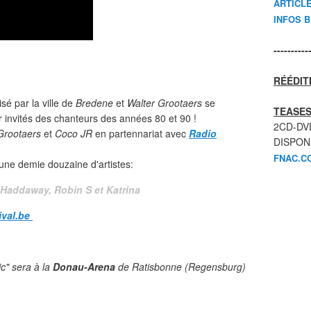
ARTICL
INFOS 
----------
RÉÉDIT
sé par la ville de
Bredene
et
Walter Grootaers
se
TEASES
 invités des chanteurs des années 80 et 90 !
2CD-DV
Grootaers
et
Coco JR
en partennariat avec
Radio
DISPON
FNAC.C
une demie douzaine d'artistes:
, Haddaway, Robin S et Katrina
ival.be
c" sera à la
Donau-Arena
de Ratisbonne (Regensburg)