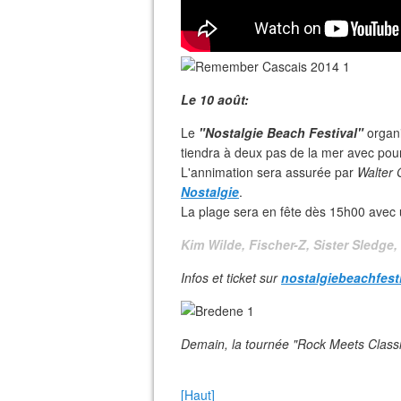
Le 10 août:
Le
"Nostalgie Beach Festival"
organi
tiendra à deux pas de la mer avec pour
L'annimation sera assurée par
Walter 
Nostalgie
.
La plage sera en fête dès 15h00 avec 
Kim Wilde, Fischer-Z, Sister Sledge
Infos et ticket sur
nostalgiebeachfest
Demain, la tournée "Rock Meets Classi
[Haut]