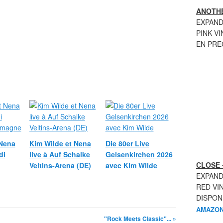
ANOTHE
EXPAND
PINK VI
EN PR
 Nena
Kim Wilde et Nena
Die 80er Live
di
live à Auf Schalke
Gelsenkirchen 2026
CLOSE 
Veltins-Arena (DE)
avec Kim Wilde
EXPAND
RED VI
DISPON
AMAZON
"Rock Meets Classic"... »