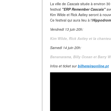
La ville de
Cascais
située à environ 3
festival
"ERP Remember Cascais"
ave
Kim Wilde et Rick Astley seront à nouv
Ce festival qui aura lieu à l'
Hippodrom
Vendredi 13 juin 20h:
Kim Wilde, Rick Astley et la chante
Samedi 14 juin 20h:
Bananarama, Billy Ocean et Barry 
Infos et ticket sur
bilheteiraonline.pt