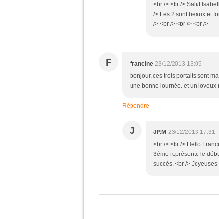
<br /> <br /> Salut Isabe
/> Les 2 sont beaux et fo
/> <br /> <br /> <br />
F
francine
23/12/2013 13:05
bonjour, ces trois portaits sont ma
une bonne journée, et un joyeux 
Répondre
J
JP.M
23/12/2013 17:31
<br /> <br /> Hello Fran
3ème représente le début
succès. <br /> Joyeuses fê