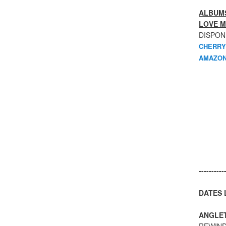
ALBUMS
LOVE M
DISPON
CHERRY
AMAZON
----------
DATES L
ANGLE