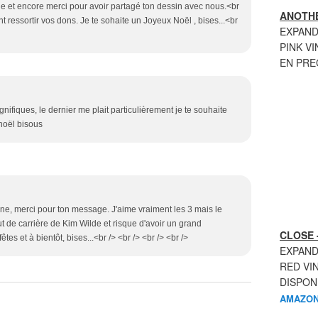
lle et encore merci pour avoir partagé ton dessin avec nous.<br
ANOTHE
nt ressortir vos dons. Je te sohaite un Joyeux Noël , bises...<br
EXPAND
PINK VI
EN PR
gnifiques, le dernier me plait particulièrement je te souhaite
noël bisous
cine, merci pour ton message. J'aime vraiment les 3 mais le
 de carrière de Kim Wilde et risque d'avoir un grand
CLOSE 
tes et à bientôt, bises...<br /> <br /> <br /> <br />
EXPAND
RED VI
DISPON
AMAZON