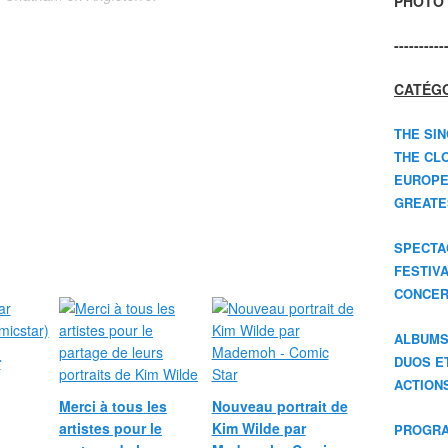
PHOTO 
----------
CATÉGO
THE SIN
THE CLO
EUROPE
GREATES
SPECTA
FESTIV
CONCER
ALBUM
r
DUOS E
ACTION
Merci à tous les
Nouveau portrait de
artistes pour le
Kim Wilde par
PROGRA