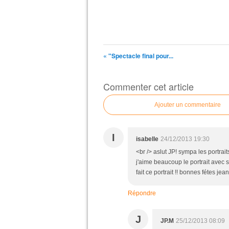
« "Spectacle final pour...
Commenter cet article
Ajouter un commentaire
I
isabelle
24/12/2013 19:30
<br /> aslut JP! sympa les portraits 
j'aime beaucoup le portrait avec son
fait ce portrait !! bonnes fétes jean
Répondre
J
JP.M
25/12/2013 08:09