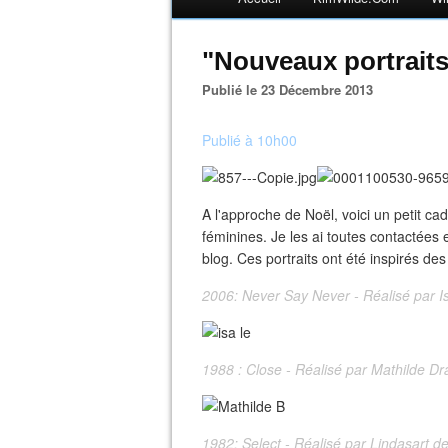
"Nouveaux portrait
Publié le 23 Décembre 2013
Publié à 10h00
A l'approche de Noël, voici un petit ca
féminines. Je les ai toutes contactées e
blog. Ces portraits ont été inspirés de
2006: Never Say Never - Réalisé par I
1988 : Close - Réalisé par Mathilde D
1982: Select - Réalisé par Lindasart 