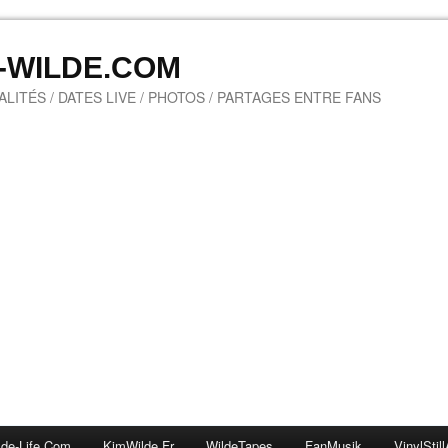
M-WILDE.COM
LITÉS / DATES LIVE / PHOTOS / PARTAGES ENTRE FANS
lde-Life.com
KimWilde.fr
WildeTapes
FanMusik
VinylStill