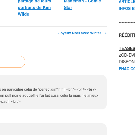
partage de leurs
Mademoh - Comic
ARTICL
portraits de Kim
Star
INFOS 
Wilde
----------
"Joyeux Noël avec Winter... »
RÉÉDIT
TEASES
2CD-DV
DISPON
FNAC.C
en particulier celui de "perfect girl" hihi!!<br /> <br /> <br />
 pull noir et rouge!! je l'ai fait aussi celui là mais il et mieux
-paul!! <br />