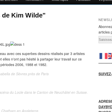
s de Kim Wilde"
NEWSL
Abonnez
articles 
Email
deau avec ces superbes dessins réalisés par 3 artistes
t elles n'ont pas hésité à partager leur travail sur ce
----------
s périodes 2006, 1988 et 1982.
sabella de Sèvres près de Paris
SUIVEZ
racéna du Locle dans le Canton de Neuchâtel en Suisse.
ADRESS
DAYBY
de Chatham en Angleterre.