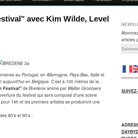
stival" avec Kim Wilde, Level
NEWSL
Abonnez
articles 
Email
semaines au
Portugal
, en
Allemagne, Pays-Bas
,
Italie
et
----------
nt aujourd'hui en
Belgique.
C'est à 100 mètres de la
 Festival"
de
Bredene
animé
par Walter Grootaers
SUIVEZ
verture du festival qui sera composé d'une scène
 pour 14h et les premiers artistes se produiront une
es 80's et 90's :
ADRESS
DAYBY