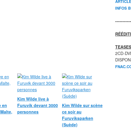
ARTICL
INFOS 
----------
RÉÉDIT
TEASES
2CD-DV
DISPON
FNAC.C
Kim Wilde live à
e en
Furuvik devant 3000
Kim Wilde sur scène
 Malte,
personnes
ce soir au
Furuviksparken
(Suède)