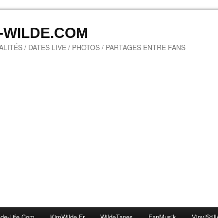
M-WILDE.COM
LITÉS / DATES LIVE / PHOTOS / PARTAGES ENTRE FANS
lde-Life.com
KimWilde.fr
WildeTapes
FanMusik
VinylStill