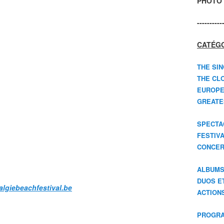
PHOTO 
----------
CATÉGO
THE SIN
THE CLO
EUROPE
GREATES
SPECTA
FESTIV
CONCER
ALBUM
DUOS E
algiebeachfestival.be
ACTION
PROGRA