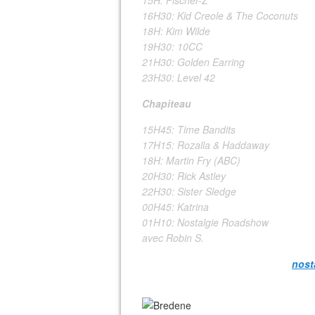
15H: Fischer-Z
16H30: Kid Creole & The Coconuts
18H: Kim Wilde
19H30: 10CC
21H30: Golden Earring
23H30: Level 42
Chapiteau
15H45: Time Bandits
17H15: Rozalla & Haddaway
18H: Martin Fry (ABC)
20H30: Rick Astley
22H30: Sister Sledge
00H45: Katrina
01H10:
Nostalgie
Roadshow
avec
Robin
S.
Infos complémentaires sur le site
nost