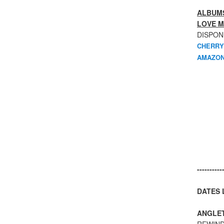
ALBUMS
LOVE M
DISPON
CHERRY
AMAZON
----------
DATES L
ANGLE