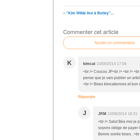
« "Kim Wilde live à Betley"...
Commenter cet article
Ajouter un commentaire
K
kimcat
10/08/2014 17:06
<br /> Coucou JP<br /> <br /> <br
pense que je vais publier un arti
<br /> Bises kimcatiennes et bon 
Répondre
J
JP.M
10/08/2014 18:31
<br /> Salut Béa moi je p
soyons oblige de payer 
Bonne soirée bises...<br 