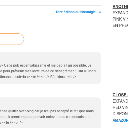
ANOTHE
"1ère édition du Nostalgie... »
EXPAND
PINK VI
EN PR
 /> Cette pub est envahissante et me déplaît au possible. Je
cle pour prévenir mes lecteurs de ce désagrément...<br /> <br />
dimanche soir<br /> <br /> <br /> Béa kimcat<br />
CLOSE 
EXPAND
RED VI
ense quitter over-blog car je n'ai pas accepté le fait que nous
DISPON
le pack premium pour pouvoir enlever tous ces encarts pub.
AMAZON
/> <br /> <br />