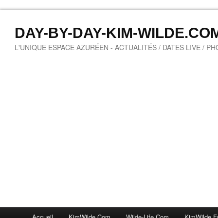
DAY-BY-DAY-KIM-WILDE.CO
L'UNIQUE ESPACE AZURÉEN - ACTUALITÉS / DATES LIVE / P
Accueil
KimWilde.com
Wilde-Life.com
KimWilde.f