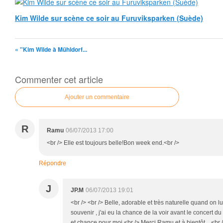
Kim Wilde sur scène ce soir au Furuviksparken (Suède)
« "Kim Wilde à Mühldorf...
Commenter cet article
Ajouter un commentaire
R
Ramu
06/07/2013 17:00
<br /> Elle est toujours belle!Bon week end.<br />
Répondre
J
JP.M
06/07/2013 19:01
<br /> <br /> Belle, adorable et très naturelle quand on lui
souvenir , j'ai eu la chance de la voir avant le concert d
et chance pour moi.<br /> Merci Ramu et à bientôt ...<br /