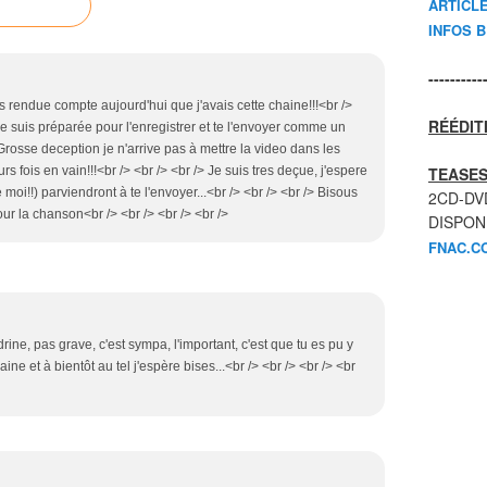
ARTICL
INFOS 
----------
s rendue compte aujourd'hui que j'avais cette chaine!!!<br />
RÉÉDIT
me suis préparée pour l'enregistrer et te l'envoyer comme un
> Grosse deception je n'arrive pas à mettre la video dans les
rs fois en vain!!!<br /> <br /> <br /> Je suis tres deçue, j'espere
TEASES
moi!!) parviendront à te l'envoyer...<br /> <br /> <br /> Bisous
2CD-DV
our la chanson<br /> <br /> <br /> <br />
DISPON
FNAC.C
rine, pas grave, c'est sympa, l'important, c'est que tu es pu y
ne et à bientôt au tel j'espère bises...<br /> <br /> <br /> <br