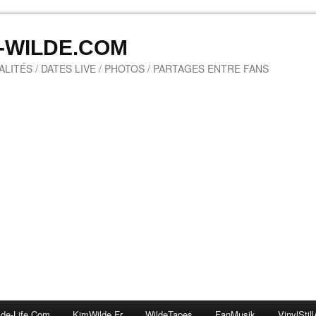
M-WILDE.COM
LITÉS / DATES LIVE / PHOTOS / PARTAGES ENTRE FANS
lde-Life.com
KimWilde.fr
WildeTapes
FanMusik
VinylStill