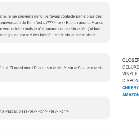
ane, je me souviens de toi, je t'avais contacté par le biais des
anniversaire de Kim c'est ca????<br /> Et bien pour la France,
e vers octobre mais je n'ai aucune source.<br /> Moi j'ai tout
 jpc.de.<br /> A très bientôt...<br /> <br /> <br /> <br />
CLOSER
DELUXE
énial. Et aussi merci Pascal.<br /> <br /> <br /> Bises<br /> <br
VINYLE
DISPON
CHERRY
AMAZON
t à Pascal, bises<br /> <br /> <br /> <br />