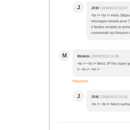
J
JP.M
23/08/2010 18:47
<br /> <br /> Hello Stéph
messages laissés pour l'
il faudra compter je pens
commandé sur Amazon.de et
M
Minikim
23/08/2010 14:26
<br /> <br /> Merci JP t'es super g
/> <br /> <br />
Répondre
J
JP.M
23/08/2010 18:45
<br /> <br /> Merci surtou