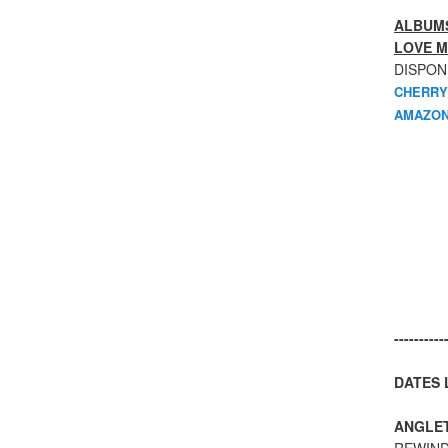
ALBUMS
LOVE M
DISPON
CHERRY
AMAZON
----------
DATES L
ANGLE