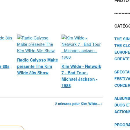
PHOTO 
----------
CATÉGO
THE SIN
THE CLO
EUROPE
GREATES
Radio Calypso Malte
e 80s
présente The Kim
Kim Wilde - Network
SPECTA
Wilde 80s Show
7 - Bad Tour -
FESTIV
Michael Jackson -
1988
CONCER
ALBUM
2 minutes pour Kim Wilde... »
DUOS E
ACTION
PROGRA