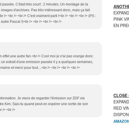
st passée. C'était très court : 2 minutes. Un montage de la
ANOTHE
 images d'archives. Pas très intéressant donc, mais ça fait
EXPAND
<br /> <br /> <br /> C'est vraiment parti !<br /> <br /> <br /> (PS :
PINK VI
 autre Pascal !)<br /> <br /> <br /> <br />
EN PR
n effet une autre fan.<br /> Cool moi je n'ai pas orange donc
t un extrait d'une emission passée il y a quelques semaines,
aine et merci pour tout....<br /> <br /> <br /> <br />
CLOSE 
information. Je viens de regarder l'émission sur ZDF via
EXPAND
e Kim. Sais-tu quand peut-on espérer une sortie de son
RED VI
 /> <br />
DISPON
AMAZON