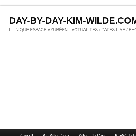
DAY-BY-DAY-KIM-WILDE.CO
L'UNIQUE ESPACE AZURÉEN - ACTUALITÉS / DATES LIVE / P
Accueil
KimWilde.com
Wilde-Life.com
KimWilde.f