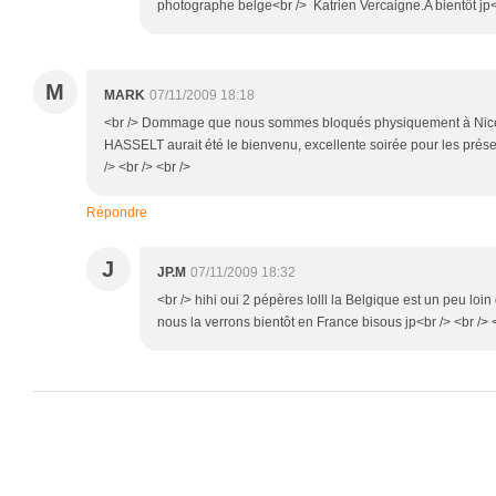
photographe belge<br /> Katrien Vercaigne.A bientôt jp<b
M
MARK
07/11/2009 18:18
<br /> Dommage que nous sommes bloqués physiquement à Nice s
HASSELT aurait été le bienvenu, excellente soirée pour les prése
/> <br /> <br />
Répondre
J
JP.M
07/11/2009 18:32
<br /> hihi oui 2 pépères lolll la Belgique est un peu loi
nous la verrons bientôt en France bisous jp<br /> <br /> 