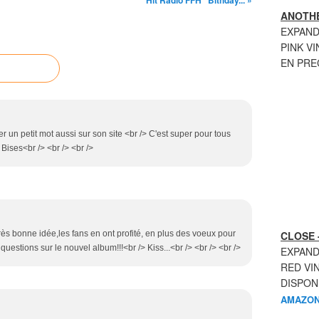
Hit Radio FFH "Bithday... »
ANOTHE
EXPAND
PINK VI
EN PR
er un petit mot aussi sur son site <br /> C'est super pour tous
 Bises<br /> <br /> <br />
 très bonne idée,les fans en ont profité, en plus des voeux pour
CLOSE 
questions sur le nouvel album!!!<br /> Kiss...<br /> <br /> <br />
EXPAND
RED VI
DISPON
AMAZON