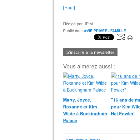
[Haut]
Rédigé par
JP.M
Publié dans
#VIE PRIVEE - FAMILLE
S'inscrire à la newsletter
Vous aimerez aussi :
Marty, Joyce,
"16 ans de m
Roxanne et Kim
pour Kim Wild
Wilde à Buckingham
Hal Fowler"
Palace