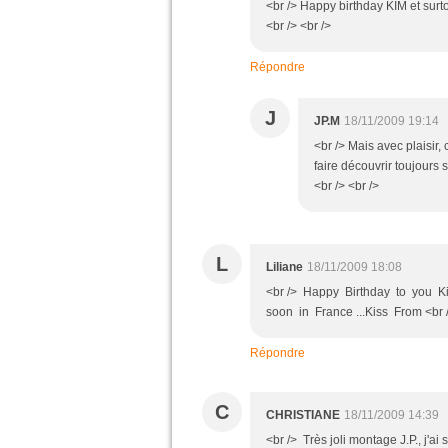
<br /> Happy birthday KIM et surt
<br /> <br />
Répondre
J
JP.M
18/11/2009 19:14
<br /> Mais avec plaisir, 
faire découvrir toujours 
<br /> <br />
L
Liliane
18/11/2009 18:08
<br /> Happy Birthday to you Kim
soon in France ...Kiss From 
Répondre
C
CHRISTIANE
18/11/2009 14:39
<br /> Très joli montage J.P., j'a