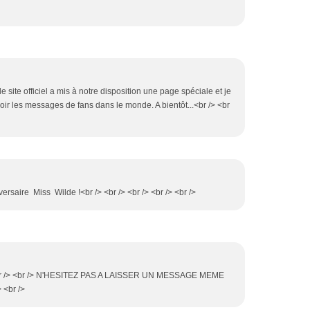
, le site officiel a mis à notre disposition une page spéciale et je
oir les messages de fans dans le monde. A bientôt...<br /> <br
rsaire Miss Wilde !<br /> <br /> <br /> <br /> <br />
 <br /> <br /> N'HESITEZ PAS A LAISSER UN MESSAGE MEME
 <br />