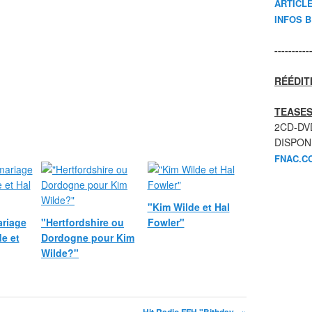
ARTICL
INFOS 
----------
RÉÉDIT
TEASES
2CD-DV
DISPON
FNAC.C
"Kim Wilde et Hal
ariage
"Hertfordshire ou
Fowler"
e et
Dordogne pour Kim
Wilde?"