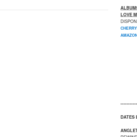
ALBUMS
LOVE M
DISPON
CHERRY
AMAZON
----------
DATES L
ANGLE