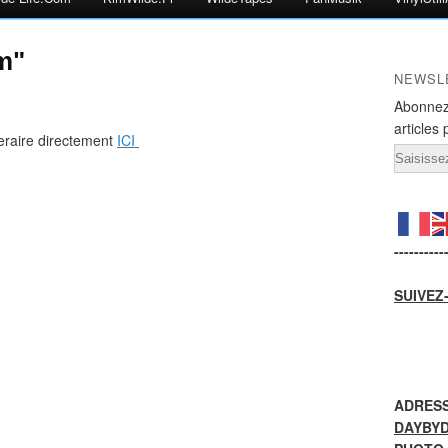
m"
NEWSL
Abonnez
articles 
eraire directement
ICI
Email
----------
SUIVEZ
ADRESS
DAYBY