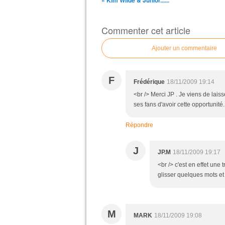
« Kim Wilde & Junior......
Commenter cet article
Ajouter un commentaire
F
Frédérique
18/11/2009 19:14
<br /> Merci JP . Je viens de laiss
ses fans d'avoir cette opportunité.
Répondre
J
JP.M
18/11/2009 19:17
<br /> c'est en effet une
glisser quelques mots et 
M
MARK
18/11/2009 19:08