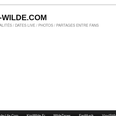
M-WILDE.COM
LITÉS / DATES LIVE / PHOTOS / PARTAGES ENTRE FANS
lde-Life.com
KimWilde.fr
WildeTapes
FanMusik
VinylStill