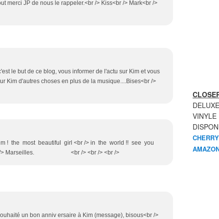
out merci JP de nous le rappeler.<br /> Kiss<br /> Mark<br />
c'est le but de ce blog, vous informer de l'actu sur Kim et vous
sur Kim d'autres choses en plus de la musique....Bises<br />
CLOSER
DELUXE
VINYLE
DISPON
CHERRY
 ! the most beautiful girl <br /> in the world !! see you
AMAZON
<br /> Marseilles. <br /> <br /> <br />
i souhaité un bon anniv ersaire à Kim (message), bisous<br />