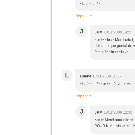
<br /> <br />
Répondre
J
JP.M
18/11/2009 14:55
<br /> <br /> Merci cricri
dois dire que génial de v
/> <br /> <br /> <br />
L
Liliane
18/11/2009 11:56
<br /> <br /> <br /> Joyeux Annive
Répondre
J
JP.M
18/11/2009 12:30
<br /> Merci pour elle
POUR KIM....<br /> <br />