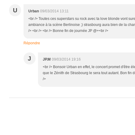
U
Urban
09/03/2014 13:11
<br /> Toutes ces superstars su rock avec ta love blonde vont s
ambiance à la scène Berlinoise ;) strasbourg aura bien de la cha
/> <br /> <br /> Bonne fin de journée JP @+<br />
Répondre
J
JP.M
09/03/2014 19:16
<br /> Bonsoir Urban en effet, le concert promet d'être él
que le Zénith de Strasbourg le sera tout autant. Bon fin 
/>