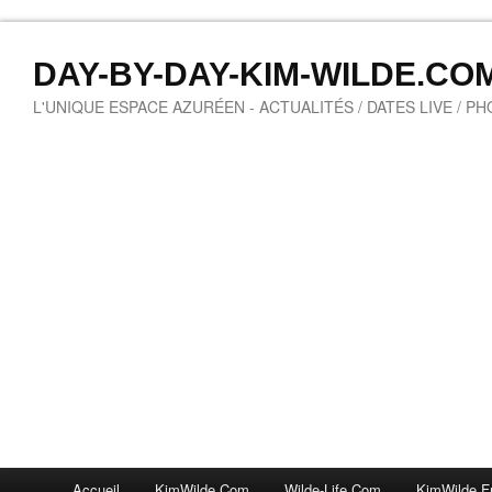
DAY-BY-DAY-KIM-WILDE.CO
L'UNIQUE ESPACE AZURÉEN - ACTUALITÉS / DATES LIVE / P
Accueil
KimWilde.com
Wilde-Life.com
KimWilde.f