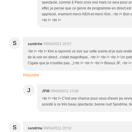
spectacle, comme à Paris crois moi mais ce sera pour un
effet, je pense que ce genre de programme en direct est
apprécié, vraiment merci AIDA et merci Kim...<br /> Bon d
<br /> <br />
S
sandrine
09/04/2011 20:57
<br /> <br /> Kim a rayonné ce soir sur cette scene et je suis res
de la voir en direct...c'etait magnifique...<br /> <br /> <br /> Un 
Cigale que je n'oublie pas...;)<br /> <br /> <br /> Bisous JP...<br />
Répondre
J
JP.M
09/04/2011 23:06
<br /> <br /> C'est une chance pour nous d'avoir pu revoi
assisté à ce très beau spectacle, bonne nuit Sandrine, bis
S
sandrina
09/04/2011 20:52