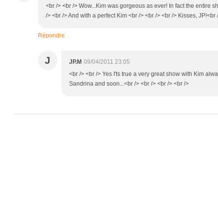
<br /> <br /> Wow...Kim was gorgeous as ever! In fact the entire 
/> <br /> And with a perfect Kim <br /> <br /> <br /> Kisses, JP!<br /
Répondre
J
JP.M
09/04/2011 23:05
<br /> <br /> Yes I'ts true a very great show with Kim alwa
Sandrina and soon...<br /> <br /> <br /> <br />