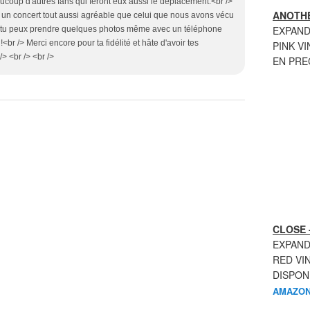
ucoup d'autres fans qui feront eux aussi le déplacement.<br />
ANOTHE
 un concert tout aussi agréable que celui que nous avons vécu
EXPAND
si tu peux prendre quelques photos même avec un téléphone
!<br /> Merci encore pour ta fidélité et hâte d'avoir tes
PINK VI
> <br /> <br />
EN PR
CLOSE 
EXPAND
RED VI
DISPON
AMAZON