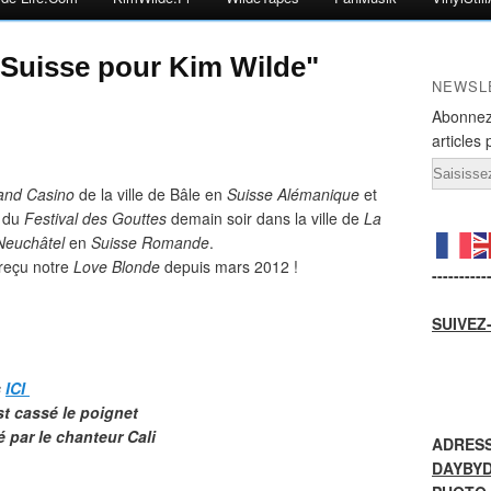
a Suisse pour Kim Wilde"
NEWSL
Abonnez
articles 
Email
and Casino
de la ville de Bâle en
Suisse Alémanique
et
n du
Festival des Gouttes
demain soir dans la ville de
La
Neuchâtel
en
Suisse Romande
.
 reçu notre
Love Blonde
depuis mars 2012 !
----------
SUIVEZ
s
ICI
st cassé le poignet
 par le chanteur Cali
ADRESS
DAYBY