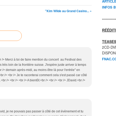
ARTICL
INFOS 
"Kim Wilde au Grand Casino... »
----------
RÉÉDIT
TEASES
2CD-DV
DISPON
FNAC.C
br /> Merci à toi de faire mention du concert au Festival des
as très loin de la frontière suisse. J'espère juste arriver à temps
/> demain après-midi, au moins être là pour l'entrée" en
br /> <br /> Je te raconterai comment cela s'est passé car côté
<br /> <br /> <br /> A bientôt.<br /> <br /> <br /> JDavid.<br />
avid, je ne pouvais pas passer à côté de cet évènement et tu