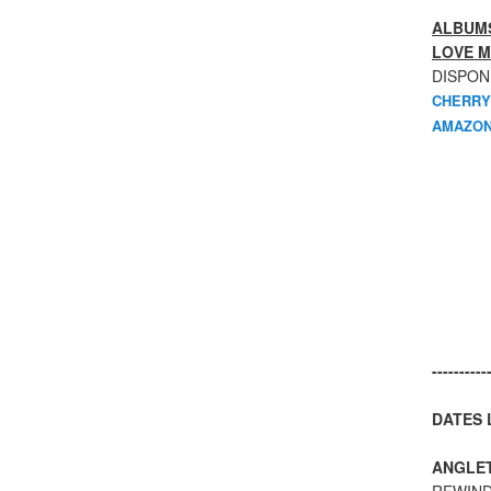
ALBUMS
LOVE M
DISPON
CHERRY
AMAZON
----------
DATES L
ANGLE