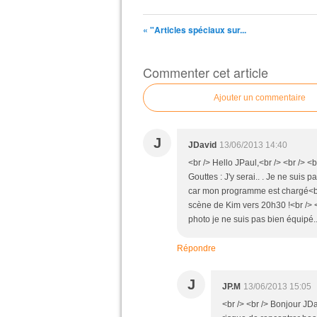
« "Articles spéciaux sur...
Commenter cet article
Ajouter un commentaire
J
JDavid
13/06/2013 14:40
<br /> Hello JPaul,<br /> <br /> <
Gouttes : J'y serai.. . Je ne suis p
car mon programme est chargé<br 
scène de Kim vers 20h30 !<br /> <
photo je ne suis pas bien équipé...
Répondre
J
JP.M
13/06/2013 15:05
<br /> <br /> Bonjour JD