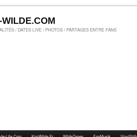
M-WILDE.COM
LITÉS / DATES LIVE / PHOTOS / PARTAGES ENTRE FANS
lde-Life.com
KimWilde.fr
WildeTapes
FanMusik
VinylStill