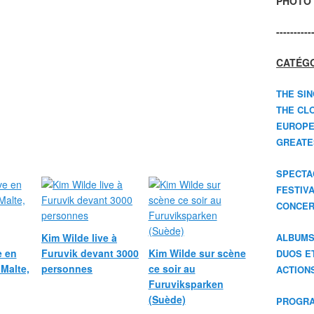
PHOTO 
----------
CATÉGO
THE SIN
THE CLO
EUROPE
GREATES
SPECTA
FESTIV
CONCER
Kim Wilde live à
ALBUM
e en
Furuvik devant 3000
Kim Wilde sur scène
DUOS E
 Malte,
personnes
ce soir au
ACTION
Furuviksparken
(Suède)
PROGRA