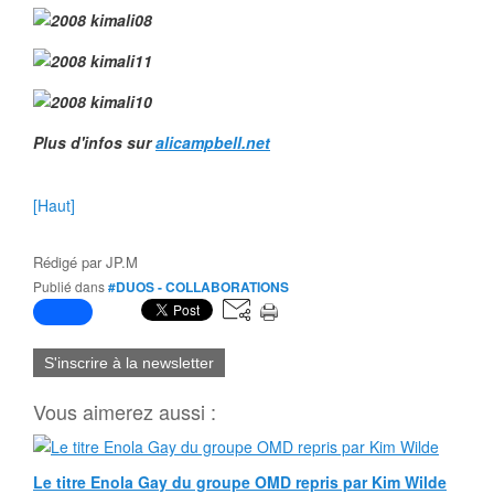
Plus d'infos sur
alicampbell.net
[Haut]
Rédigé par
JP.M
Publié dans
#DUOS - COLLABORATIONS
S'inscrire à la newsletter
Vous aimerez aussi :
Le titre Enola Gay du groupe OMD repris par Kim Wilde