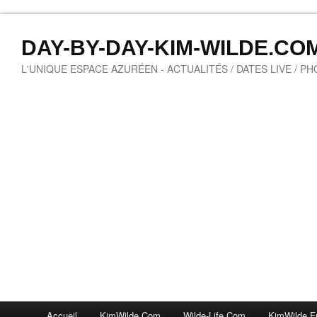
DAY-BY-DAY-KIM-WILDE.CO
L'UNIQUE ESPACE AZURÉEN - ACTUALITÉS / DATES LIVE / P
Accueil
KimWilde.com
Wilde-Life.com
KimWilde.f