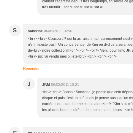
connait cet artiste depuis très longtemps, et j'adore ce g
très bientôt ...<br /> <br /> <br /> <br />
S
sandrine
06/02/2011 16:56
<br /> <br /> Coucou JP, oui tu as raison malheureusement c'est 
n'en n'existe pas!!! Un concert entier de Kim en dvd cela serait gean
de<br /> notre collection!!!<br /> <br /> <br /> Merci pour l'info JP, 
<br /> ps: j'ai vendu mes billets<br /> <br /> <br /> <br />
Répondre
J
JP.M
06/02/2011 18:21
<br /> <br /> Bonsoir Sandrine, je pense que cela dépen
disque et puis c'est un coût mais je pense aussi qu'un dv
carrière serait une bonne chose alors<br /> "Kim si tu m'
tes places, bonne soirée et bonne semaine, bises...<br /> 