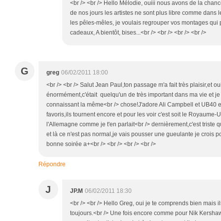
<br /> <br /> Hello Mélodie, ouiii nous avons de la chance
de nos jours les artistes ne sont plus libre comme dans 
les pêles-mêles, je voulais regrouper vos montages qu
cadeaux, A bientôt, bises...<br /> <br /> <br /> <br />
G
greg
06/02/2011 18:00
<br /> <br /> Salut Jean Paul,ton passage m'a fait très plaisir,e
énormément,c'était quelqu'un de très important dans ma vie et j
connaissant la même<br /> chose!J'adore Ali Campbell et UB40 e
favoris,ils tournent encore et pour les voir c'est soit le Royaume
l'Allemagne comme je t'en parlait<br /> dernièrement,c'est tri
et là ce n'est pas normal,je vais pousser une gueulante je crois po
bonne soirée a+<br /> <br /> <br /> <br />
Répondre
J
JP.M
06/02/2011 18:30
<br /> <br /> Hello Greg, oui je te comprends bien mais i
toujours.<br /> Une fois encore comme pour Nik Kersh