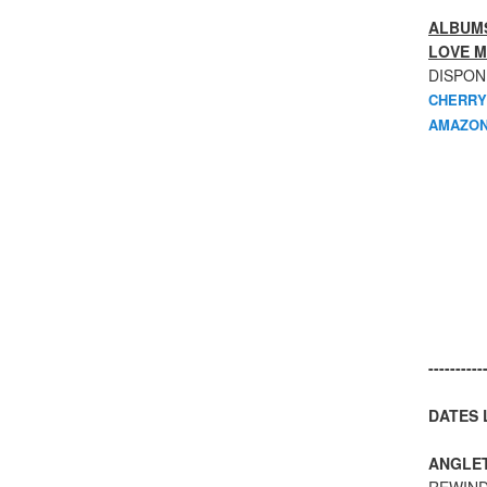
ALBUMS
LOVE M
DISPON
CHERRY
AMAZON
----------
DATES L
ANGLE