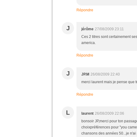
Répondre
J
jérôme
27/08/2009 23:11
Ces 2 titres sont certainement s
america.
Répondre
J
JP.M
26/08/2009 22:40
merci laurent mais je pense que 
Répondre
L
laurent
26/08/2009 22:06
bonsoir JP,merci pour ton passage,
choixpréférences pour "you came"
chansons des années 50...je n'ai 