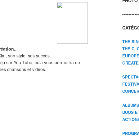
PHOTO 
----------
CATÉGO
THE SIN
éation...
THE CLO
im, son style, ses succès.
EUROPE
 clip sur You Tube, cela vous permettra de
GREATES
es chansons et vidéos.
SPECTA
FESTIV
CONCER
ALBUM
DUOS E
ACTION
PROGRA