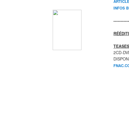
ARTICL
INFOS 
----------
RÉÉDIT
TEASES
2CD-DV
DISPON
FNAC.C