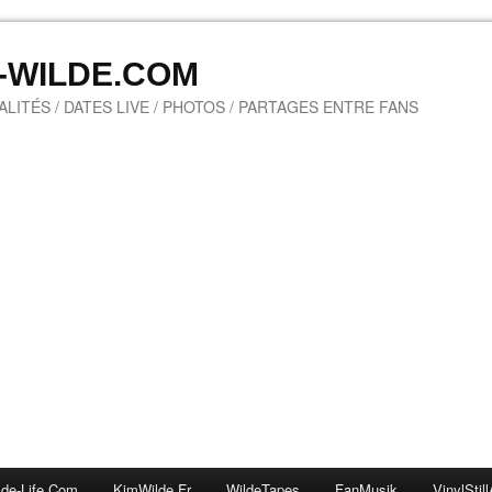
M-WILDE.COM
LITÉS / DATES LIVE / PHOTOS / PARTAGES ENTRE FANS
lde-Life.com
KimWilde.fr
WildeTapes
FanMusik
VinylStill