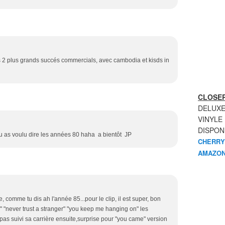
es 2 plus grands succés commercials, avec cambodia et kisds in
CLOSER
DELUXE
VINYLE
DISPON
tu as voulu dire les années 80 haha a bientôt JP
CHERRY
AMAZON
 comme tu dis ah l'année 85...pour le clip, il est super, bon
 "never trust a stranger" "you keep me hanging on" les
pas suivi sa carrière ensuite,surprise pour "you came" version