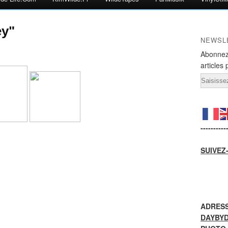
ey"
NEWSL
Abonnez
articles 
Email
----------
SUIVEZ
ADRESS
DAYBY