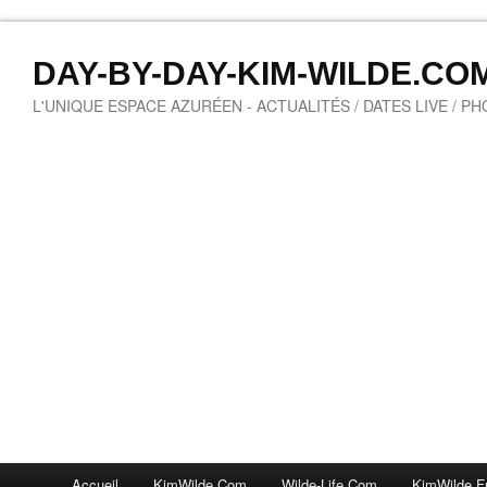
DAY-BY-DAY-KIM-WILDE.CO
L'UNIQUE ESPACE AZURÉEN - ACTUALITÉS / DATES LIVE / P
Accueil
KimWilde.com
Wilde-Life.com
KimWilde.f