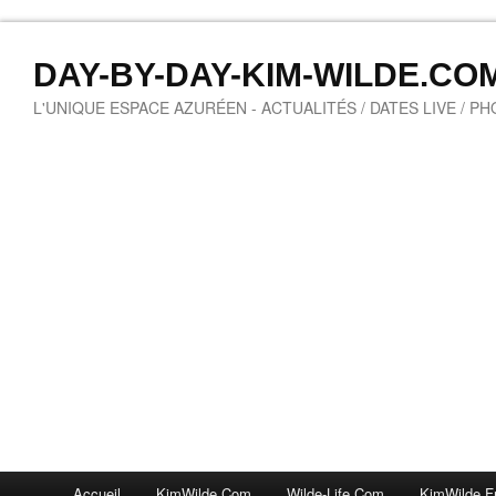
DAY-BY-DAY-KIM-WILDE.CO
L'UNIQUE ESPACE AZURÉEN - ACTUALITÉS / DATES LIVE / P
Accueil
KimWilde.com
Wilde-Life.com
KimWilde.f