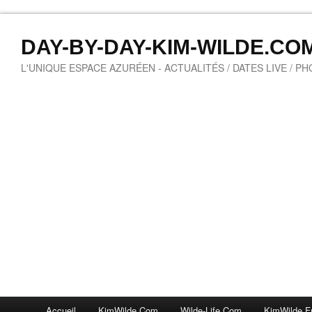
DAY-BY-DAY-KIM-WILDE.CO
L'UNIQUE ESPACE AZURÉEN - ACTUALITÉS / DATES LIVE / P
Accueil
KimWilde.com
Wilde-Life.com
KimWilde.f