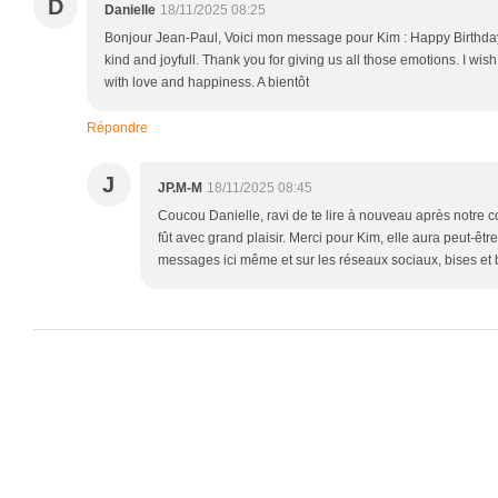
D
Danielle
18/11/2025 08:25
Bonjour Jean-Paul, Voici mon message pour Kim : Happy Birthday
kind and joyfull. Thank you for giving us all those emotions. I wish
with love and happiness. A bientôt
Répondre
J
JP.M-M
18/11/2025 08:45
Coucou Danielle, ravi de te lire à nouveau après notre 
fût avec grand plaisir. Merci pour Kim, elle aura peut-être 
messages ici même et sur les réseaux sociaux, bises et 