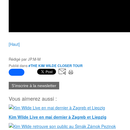
[Haut]
Rédigé par
JP.M-M
Publié dans
#THE KIM WILDE CLOSER TOUR
S'inscrire à la newsletter
Vous aimerez aussi :
Kim Wilde Live en mai dernier à Zagreb et Liepzig