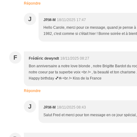
Répondre
J
JP.M-M
18/11/2025 17:47
Hello Carole, merci pour ce message, quand je pense à 
1982, c'est comme si c'était hier ! Bonne soirée et à bientô
F
Frédéric dewyndt
18/11/2025 08:27
Bon anniversaire a notre love blonde , notre Brigitte Bardot du r
notre coeur par ta superbe voix <br /> , ta beauté et ton charisme .
Happy birthday 💕🤟<br /> Kiss de la France
Répondre
J
JP.M-M
18/11/2025 08:43
Salut Fred et merci pour ton message en ce jour spécial, 