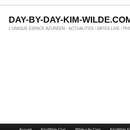
DAY-BY-DAY-KIM-WILDE.CO
L'UNIQUE ESPACE AZURÉEN - ACTUALITÉS / DATES LIVE / P
Accueil
KimWilde.com
Wilde-Life.com
KimWilde.f