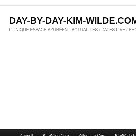
DAY-BY-DAY-KIM-WILDE.CO
L'UNIQUE ESPACE AZURÉEN - ACTUALITÉS / DATES LIVE / P
Accueil
KimWilde.com
Wilde-Life.com
KimWilde.f