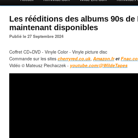
Les rééditions des albums 90s de
maintenant disponibles
Publié le 27 Septembre 2024
Coffret CD+DVD - Vinyle Color - Vinyle picture disc
Commande sur les sites
cherryred.co.uk
,
Amazon.fr
et
Fnac.c
Vidéo
©
Mateusz Piechaczek -
youtube.com/@WildeTapes