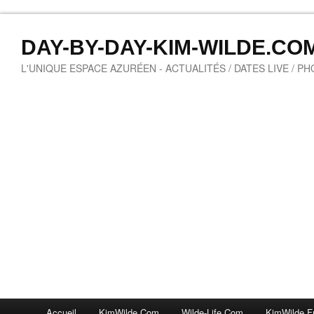
DAY-BY-DAY-KIM-WILDE.CO
L'UNIQUE ESPACE AZURÉEN - ACTUALITÉS / DATES LIVE / P
Accueil
KimWilde.com
Wilde-Life.com
KimWilde.f