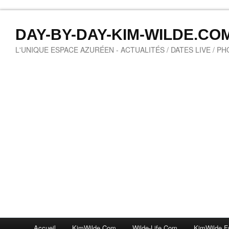
DAY-BY-DAY-KIM-WILDE.CO
L'UNIQUE ESPACE AZURÉEN - ACTUALITÉS / DATES LIVE / P
Accueil
KimWilde.com
Wilde-Life.com
KimWilde.f