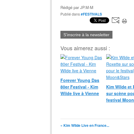
Rédigé par
JP.M-M
Publié dans
#FESTIVALS
S'inscrire à la newsletter
Vous aimerez aussi :
Forever Young Das
80er Festival - Kim
Kim Wilde et 
Wilde live à Vienne
sur scène pou
festival Moo
« Kim Wilde Live en France...