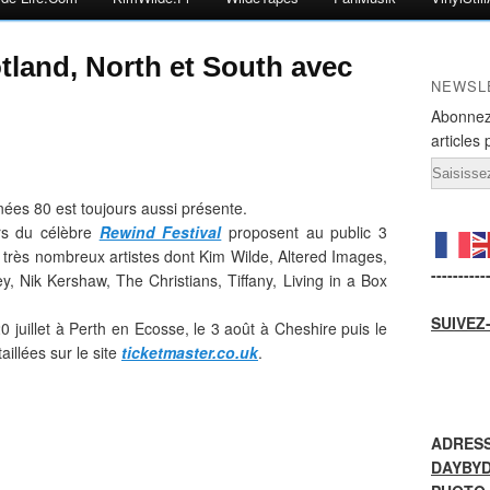
tland, North et South avec
NEWSL
Abonnez
articles 
Email
ées 80 est toujours aussi présente.
rs du célèbre
Rewind Festival
proposent au public 3
très nombreux artistes dont Kim Wilde, Altered Images,
----------
, Nik Kershaw, The Christians, Tiffany, Living in a Box
SUIVEZ
 juillet à Perth en Ecosse, le 3 août à Cheshire puis le
illées sur le site
ticketmaster.co.uk
.
ADRESS
DAYBY