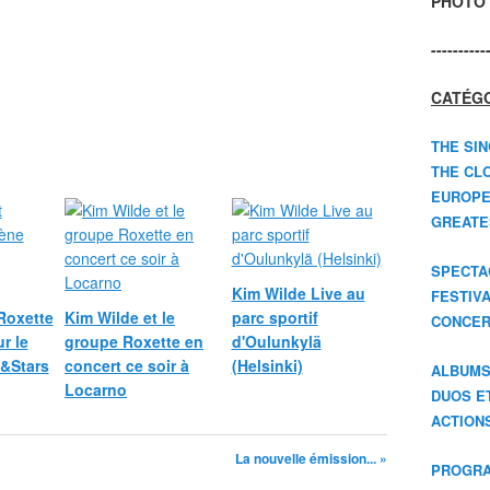
PHOTO 
----------
CATÉGO
THE SIN
THE CLO
EUROPE
GREATES
SPECTA
Kim Wilde Live au
FESTIV
Roxette
Kim Wilde et le
parc sportif
CONCER
r le
groupe Roxette en
d'Oulunkylä
n&Stars
concert ce soir à
(Helsinki)
ALBUM
Locarno
DUOS E
ACTION
La nouvelle émission... »
PROGRA