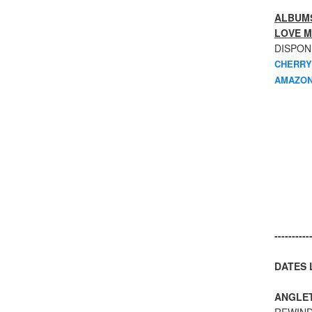
ALBUMS
LOVE M
DISPON
CHERRY
AMAZON
----------
DATES L
ANGLE