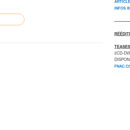
ARTICL
INFOS 
----------
RÉÉDIT
TEASES
2CD-DV
DISPON
FNAC.C