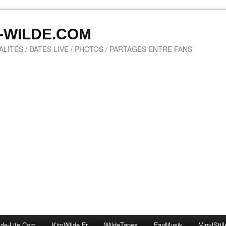
M-WILDE.COM
LITÉS / DATES LIVE / PHOTOS / PARTAGES ENTRE FANS
lde-Life.com
KimWilde.fr
WildeTapes
FanMusik
VinylStill